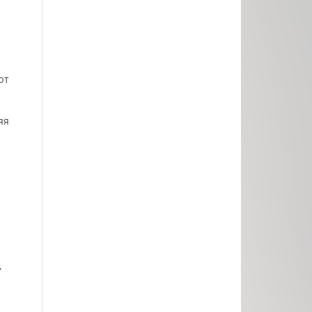
ют
яя
,