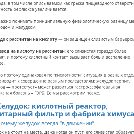
да, в том числе описываемом как грыжа пищеводного отверсти
тность рефлюкса увеличивается.
 важно понимать принципиальную физиологическую разницу м
одом и желудком:
док рассчитан на кислоту
— он защищён слизистым барьером
вод на кислоту не рассчитан
: его слизистая гораздо более
я”, и поэтому кислотный контакт вызывает боль и воспаление
ее.
 поэтому одинаковая по “кислотности” ситуация в разных отде
риводит к совершенно разным последствиям: желудок терпит,
од — протестует– может развиться гастро-эзофагеальная
сная болезнь – ГЭРБ. Ее мы рассмотрим позже.
Желудок: кислотный реактор,
итарный фильтр и фабрика химус
 Почему желудок всегда “в движении”
к не стоит на месте. Даже когда он пуст, его слизистая образуе