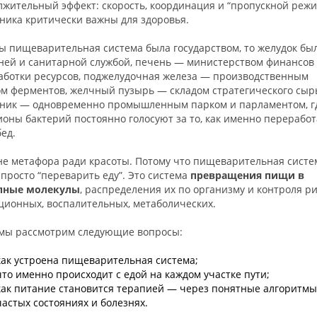
лжительный эффект: скорость, координация и “пропускной режи
ника критически важны для здоровья.
ы пищеварительная система была государством, то желудок бы
ней и санитарной службой, печень — министерством финансов
аботки ресурсов, поджелудочная железа — производственным
ом ферментов, желчный пузырь — складом стратегического сырь
ник — одновременно промышленным парком и парламентом, г
оны бактерий постоянно голосуют за то, как именно переработ
ед.
 не метафора ради красоты. Потому что пищеварительная сист
 просто “переварить еду”. Это система
превращения пищи в
пные молекулы
, распределения их по организму и контроля ри
ционных, воспалительных, метаболических.
 мы рассмотрим следующие вопросы:
как устроена пищеварительная система;
что именно происходит с едой на каждом участке пути;
как питание становится терапией — через понятные алгоритмы
частых состояниях и болезнях.