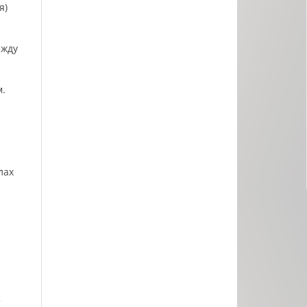
я)
ежду
.
лах
а
т