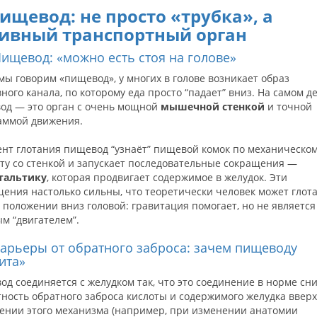
Пищевод: не просто «трубка», а
ивный транспортный орган
 Пищевод: «можно есть стоя на голове»
мы говорим «пищевод», у многих в голове возникает образ
ного канала, по которому еда просто “падает” вниз. На самом д
од — это орган с очень мощной
мышечной стенкой
и точной
аммой движения.
ент глотания пищевод “узнаёт” пищевой комок по механическо
ту со стенкой и запускает последовательные сокращения —
тальтику
, которая продвигает содержимое в желудок. Эти
ения настолько сильны, что теоретически человек может глот
 положении вниз головой: гравитация помогает, но не является
м “двигателем”.
 Барьеры от обратного заброса: зачем пищеводу
ита»
д соединяется с желудком так, что это соединение в норме сн
ность обратного заброса кислоты и содержимого желудка вверх
ении этого механизма (например, при изменении анатомии