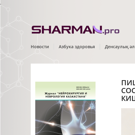
.
Новости
Азбука здоровья
Денсаулық әл
ПИ
СО
КИ