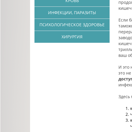
КРОВЬ
продо
кишеч
ИНФЕКЦИИ, ПАРАЗИТЫ
Если б
ПСИХОЛОГИЧЕСКОЕ ЗДОРОВЬЕ
тамож
перер
ХИРУРГИЯ
завод
кишеч
трилли
ваш об
И это
это не
досту
инфек
Здесь