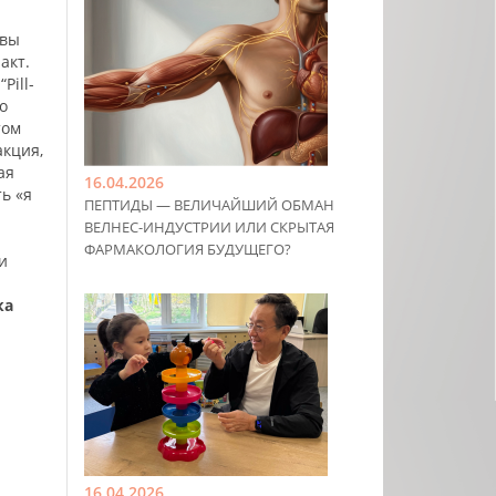
 вы
акт.
Pill-
о
том
акция,
ая
16.04.2026
ь «я
ПЕПТИДЫ — ВЕЛИЧАЙШИЙ ОБМАН
ВЕЛНЕС-ИНДУСТРИИ ИЛИ СКРЫТАЯ
ФАРМАКОЛОГИЯ БУДУЩЕГО?
и
ка
16.04.2026