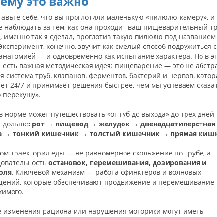
ему это важно
авьте себе, что вы проглотили маленькую «пилюлю-камеру», и
 наблюдать за тем, как она проходит ваш пищеварительный тр
, именно так я сделал, проглотив такую пилюлю под названием “
Эксперимент, конечно, звучит как смелый способ подружиться с
анатомией — и одновременно как испытание характера. Но в э
 есть важная методическая идея: пищеварение — это не абстр
я система труб, клапанов, ферментов, бактерий и нервов, котор
ет 24/7 и принимает решения быстрее, чем мы успеваем сказат
 перекушу».
 норме может путешествовать «от губ до выхода» до трёх дней 
а дольше
:
рот → пищевод → желудок → двенадцатиперстная
 → тонкий кишечник → толстый кишечник → прямая киш
ом траектория еды — не равномерное скольжение по трубе, а
довательность
остановок, перемешивания, дозирования и
оля
. Ключевой механизм — работа сфинктеров и волновых
щений, которые обеспечивают продвижение и перемешивание
жимого.
 изменения рациона или нарушения моторики могут иметь