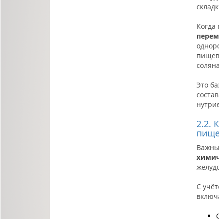
складк
Когда 
перем
однор
пищев
солян
Это ба
соста
нутри
2.2.
пище
Важны
химич
желудо
С учёт
включ