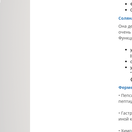
Солян
Она де
очень 
Функц
Ферме
• Пеп
пепти
• Гаст
иной к
• Химо