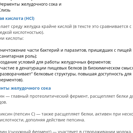
Ферменты желудочного сока и
Слизь
ая
кислот
а
(HCl)
лает среду желудка крайне кислой (в тексте это сравнивается с
едкой кислотностью).
ии кислоты:
уничтожение части бактерий и паразитов, пришедших с пищей
(санитарная роль);
создание условий для работы желудочных ферментов;
участие в денатурации пищевых белков (в биохимическом смыс
“разворачивает” белковые структуры, повышая доступность для
ферментов).
нты желудочного сока
син — главный протеолитический фермент, расщепляет белки д
дов.
риксин (пепсин C) — также расщепляет белки, активен при неск
ислотности, дополняя действие пепсина.
зин (сычужный фермент) — участвует в створаживании молока,