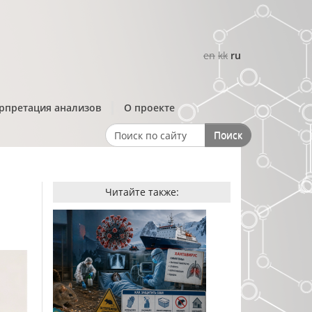
en
kk
ru
рпретация анализов
О проекте
Поиск
Search form
Читайте также:
-