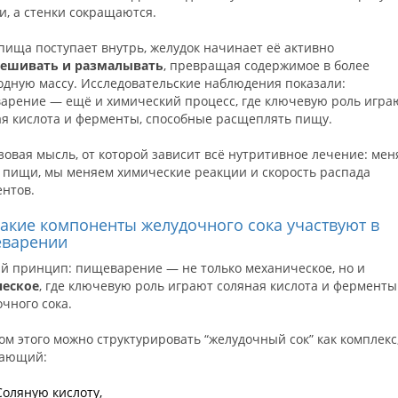
и, а стенки сокращаются.
пища поступает внутрь, желудок начинает её активно
ешивать и размалывать
, превращая содержимое в более
одную массу. Исследовательские наблюдения показали:
арение — ещё и химический процесс, где ключевую роль игра
ая кислота и ферменты, способные расщеплять пищу.
зовая мысль, от которой зависит всё нутритивное лечение: мен
в пищи, мы меняем химические реакции и скорость распада
ентов.
 Какие компоненты желудочного сока участвуют в
варении
й принцип: пищеварение — не только механическое, но и
еское
, где ключевую роль играют соляная кислота и ферменты
чного сока.
ом этого можно структурировать “желудочный сок” как комплекс
ающий:
Соляную кислоту,