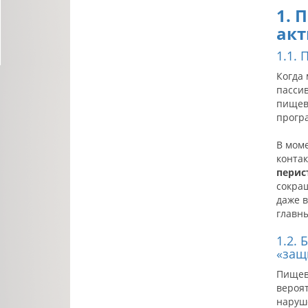
1. 
акт
1.1.
Когда 
пассив
пищев
прогр
В мом
контак
перис
сокращ
даже в
главны
1.2.
«защ
Пищево
вероят
наруш