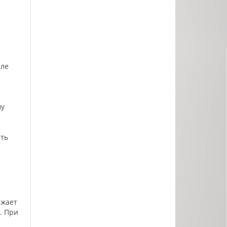
еле
му
ать
ижает
. При