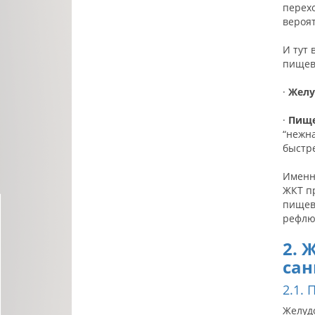
перехо
вероя
И тут
пищев
·
Желу
·
Пище
“нежна
быстр
Именно
ЖКТ п
пищев
рефлюк
2. 
сан
2.1.
Желудо