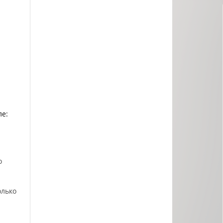
ле:
о
олько