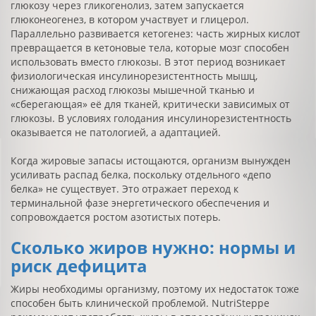
глюкозу через гликогенолиз, затем запускается
глюконеогенез, в котором участвует и глицерол.
Параллельно развивается кетогенез: часть жирных кислот
превращается в кетоновые тела, которые мозг способен
использовать вместо глюкозы. В этот период возникает
физиологическая инсулинорезистентность мышц,
снижающая расход глюкозы мышечной тканью и
«сберегающая» её для тканей, критически зависимых от
глюкозы. В условиях голодания инсулинорезистентность
оказывается не патологией, а адаптацией.
Когда жировые запасы истощаются, организм вынужден
усиливать распад белка, поскольку отдельного «депо
белка» не существует. Это отражает переход к
терминальной фазе энергетического обеспечения и
сопровождается ростом азотистых потерь.
Сколько жиров нужно: нормы и
риск дефицита
Жиры необходимы организму, поэтому их недостаток тоже
способен быть клинической проблемой. NutriSteppe