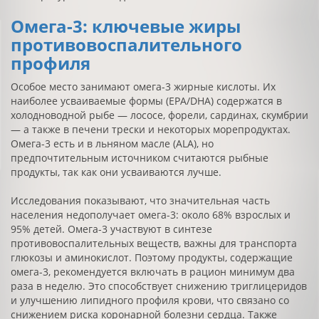
Омега-3: ключевые жиры
противовоспалительного
профиля
Особое место занимают омега-3 жирные кислоты. Их
наиболее усваиваемые формы (EPA/DHA) содержатся в
холодноводной рыбе — лососе, форели, сардинах, скумбрии
— а также в печени трески и некоторых морепродуктах.
Омега-3 есть и в льняном масле (ALA), но
предпочтительным источником считаются рыбные
продукты, так как они усваиваются лучше.
Исследования показывают, что значительная часть
населения недополучает омега-3: около 68% взрослых и
95% детей. Омега-3 участвуют в синтезе
противовоспалительных веществ, важны для транспорта
глюкозы и аминокислот. Поэтому продукты, содержащие
омега-3, рекомендуется включать в рацион минимум два
раза в неделю. Это способствует снижению триглицеридов
и улучшению липидного профиля крови, что связано со
снижением риска коронарной болезни сердца. Также