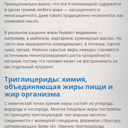
Принципиально важно, что эти 9 килокалорий содержатся
в одном грамме любого жира — насыщенного и
ненасыщенного, даже такого традиционно «полезного», как
оливковое масло.
В реальном рационе жиры бывают видимыми —
например, в майонезе, маргарине, кулинарных маслах. Но
часто они оказываются «невидимыми»: в печенье, тортах,
сыре, орехах. Именно скрытые жиры нередко становятся
источником неконтролируемого роста калорийности
питания, потому что человек может не воспринимать их
как отдельный нутриент.
Триглицериды: химия,
объединяющая жиры пищи и
жир организма
С химической точки зрения жиры состоят из углерода,
водорода и кислорода. Многие пищевые жиры построены
по принципу триглицеридов: три жирные кислоты
соединяются с молекулой глицерина, формируя структуру,
напоминающую букву «Е». Именно триглицериды