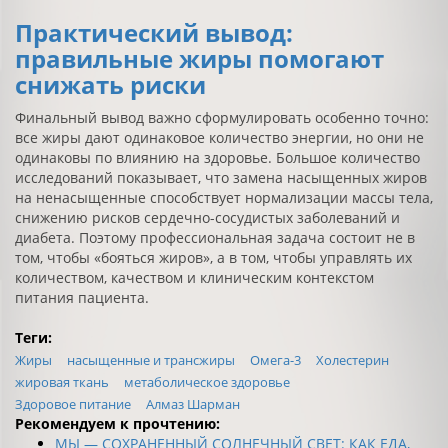
Практический вывод:
правильные жиры помогают
снижать риски
Финальный вывод важно сформулировать особенно точно:
все жиры дают одинаковое количество энергии, но они не
одинаковы по влиянию на здоровье. Большое количество
исследований показывает, что замена насыщенных жиров
на ненасыщенные способствует нормализации массы тела,
снижению рисков сердечно-сосудистых заболеваний и
диабета. Поэтому профессиональная задача состоит не в
том, чтобы «бояться жиров», а в том, чтобы управлять их
количеством, качеством и клиническим контекстом
питания пациента.
Теги:
Жиры
насыщенные и трансжиры
Омега-3
Холестерин
жировая ткань
метаболическое здоровье
Здоровое питание
Алмаз Шарман
Рекомендуем к прочтению:
МЫ — СОХРАНЕННЫЙ СОЛНЕЧНЫЙ СВЕТ: КАК ЕДА,