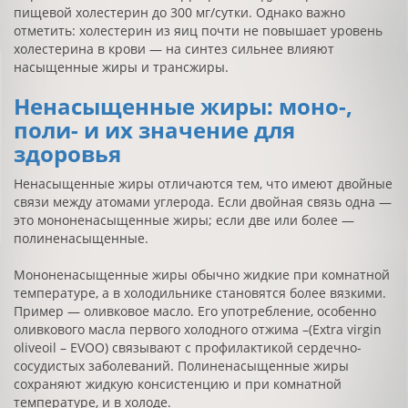
пищевой холестерин до 300 мг/сутки. Однако важно
отметить: холестерин из яиц почти не повышает уровень
холестерина в крови — на синтез сильнее влияют
насыщенные жиры и трансжиры.
Ненасыщенные жиры: моно-,
поли- и их значение для
здоровья
Ненасыщенные жиры отличаются тем, что имеют двойные
связи между атомами углерода. Если двойная связь одна —
это мононенасыщенные жиры; если две или более —
полиненасыщенные.
Мононенасыщенные жиры обычно жидкие при комнатной
температуре, а в холодильнике становятся более вязкими.
Пример — оливковое масло. Его употребление, особенно
оливкового масла первого холодного отжима –(Extra virgin
oliveoil – EVOO) связывают с профилактикой сердечно-
сосудистых заболеваний. Полиненасыщенные жиры
сохраняют жидкую консистенцию и при комнатной
температуре, и в холоде.