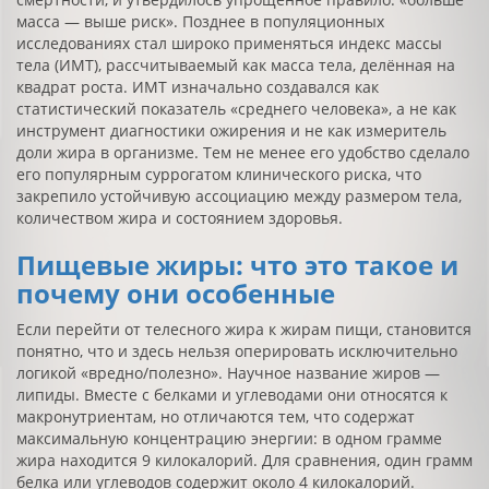
масса — выше риск». Позднее в популяционных
исследованиях стал широко применяться индекс массы
тела (ИМТ), рассчитываемый как масса тела, делённая на
квадрат роста. ИМТ изначально создавался как
статистический показатель «среднего человека», а не как
инструмент диагностики ожирения и не как измеритель
доли жира в организме. Тем не менее его удобство сделало
его популярным суррогатом клинического риска, что
закрепило устойчивую ассоциацию между размером тела,
количеством жира и состоянием здоровья.
Пищевые жиры: что это такое и
почему они особенные
Если перейти от телесного жира к жирам пищи, становится
понятно, что и здесь нельзя оперировать исключительно
логикой «вредно/полезно». Научное название жиров —
липиды. Вместе с белками и углеводами они относятся к
макронутриентам, но отличаются тем, что содержат
максимальную концентрацию энергии: в одном грамме
жира находится 9 килокалорий. Для сравнения, один грамм
белка или углеводов содержит около 4 килокалорий.