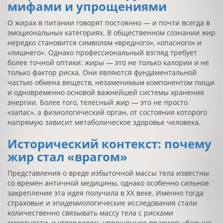
мифами и упрощениями
О жирах в питании говорят постоянно — и почти всегда в
эмоциональных категориях. В общественном сознании жир
нередко становится символом «вредного», «опасного» и
«лишнего». Однако профессиональный взгляд требует
более точной оптики: жиры — это не только калории и не
только фактор риска. Они являются фундаментальной
частью обмена веществ, незаменимым компонентом пищи
и одновременно основой важнейшей системы хранения
энергии. Более того, телесный жир — это не просто
«запас», а физиологический орган, от состояния которого
напрямую зависит метаболическое здоровье человека.
Исторический контекст: почему
жир стал «врагом»
Представления о вреде избыточной массы тела известны
со времён античной медицины, однако особенно сильное
закрепление эта идея получила в XX веке. Именно тогда
страховые и эпидемиологические исследования стали
количественно связывать массу тела с рисками
смертности, и утвердилось упрощённое правило: «больше