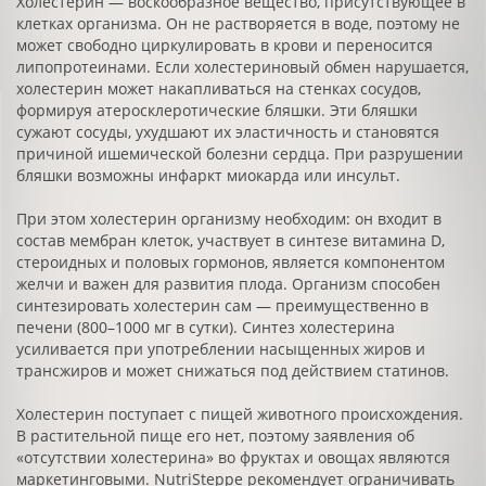
Холестерин — воскообразное вещество, присутствующее в
клетках организма. Он не растворяется в воде, поэтому не
может свободно циркулировать в крови и переносится
липопротеинами. Если холестериновый обмен нарушается,
холестерин может накапливаться на стенках сосудов,
формируя атеросклеротические бляшки. Эти бляшки
сужают сосуды, ухудшают их эластичность и становятся
причиной ишемической болезни сердца. При разрушении
бляшки возможны инфаркт миокарда или инсульт.
При этом холестерин организму необходим: он входит в
состав мембран клеток, участвует в синтезе витамина D,
стероидных и половых гормонов, является компонентом
желчи и важен для развития плода. Организм способен
синтезировать холестерин сам — преимущественно в
печени (800–1000 мг в сутки). Синтез холестерина
усиливается при употреблении насыщенных жиров и
трансжиров и может снижаться под действием статинов.
Холестерин поступает с пищей животного происхождения.
В растительной пище его нет, поэтому заявления об
«отсутствии холестерина» во фруктах и овощах являются
маркетинговыми. NutriSteppe рекомендует ограничивать