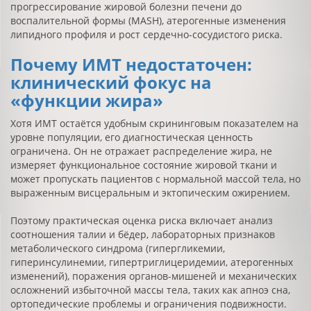
прогрессирование жировой болезни печени до
воспалительной формы (MASH), атерогенные изменения
липидного профиля и рост сердечно-сосудистого риска.
Почему ИМТ недостаточен:
клинический фокус на
«функции жира»
Хотя ИМТ остаётся удобным скрининговым показателем на
уровне популяции, его диагностическая ценность
ограничена. Он не отражает распределение жира, не
измеряет функциональное состояние жировой ткани и
может пропускать пациентов с нормальной массой тела, но
выраженным висцеральным и эктопическим ожирением.
Поэтому практическая оценка риска включает анализ
соотношения талии и бёдер, лабораторных признаков
метаболического синдрома (гипергликемии,
гиперинсулинемии, гипертриглицеридемии, атерогенных
изменений), поражения органов-мишеней и механических
осложнений избыточной массы тела, таких как апноэ сна,
ортопедические проблемы и ограничения подвижности.