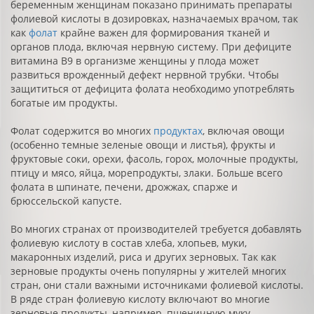
беременным женщинам показано принимать препараты
фолиевой кислоты в дозировках, назначаемых врачом, так
как
фолат
крайне важен для формирования тканей и
органов плода, включая нервную систему. При дефиците
витамина В9 в организме женщины у плода может
развиться врожденный дефект нервной трубки. Чтобы
защититься от дефицита фолата необходимо употреблять
богатые им продукты.
Фолат содержится во многих
продуктах
, включая овощи
(особенно темные зеленые овощи и листья), фрукты и
фруктовые соки, орехи, фасоль, горох, молочные продукты,
птицу и мясо, яйца, морепродукты, злаки. Больше всего
фолата в шпинате, печени, дрожжах, спарже и
брюссельской капусте.
Во многих странах от производителей требуется добавлять
фолиевую кислоту в состав хлеба, хлопьев, муки,
макаронных изделий, риса и других зерновых. Так как
зерновые продукты очень популярны у жителей многих
стран, они стали важными источниками фолиевой кислоты.
В ряде стран фолиевую кислоту включают во многие
зерновые продукты, например, пшеничную муку,