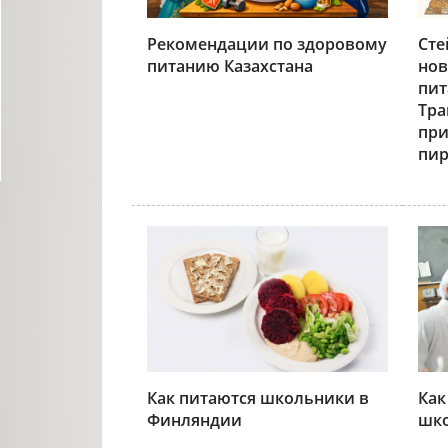
Рекомендации по здоровому
Сте
питанию Казахстана
нов
пит
Тра
пр
пи
Как питаются школьники в
Как
Финляндии
шк