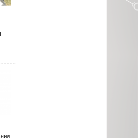
И
ания