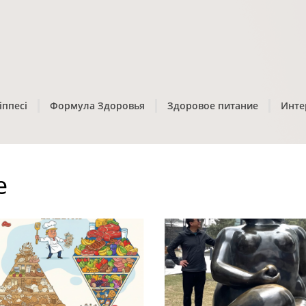
іппесі
Формула Здоровья
Здоровое питание
Инте
е