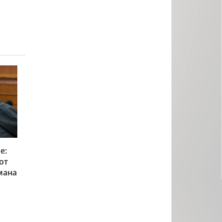
е:
от
мана