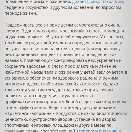
повышенным риском ожирения,
диабета
,
онко-патологий
,
сердечно-сосудистых и других заболеваний во взрослом
периоде жизни.
Поддерживать вес в норме детям самостоятельно очень
сложно. В данном вопросе чрезвычайно важны помощь и
поддержка родителей, учителей и окружения. У взрослых,
тем более у родителей, имеются определенные знания и
ресурсы для влияния на детей с целью формирования у
них правильных пищевых привычек и поведенческих
навыков, позволяющих контролировать вес, укреплять и
сохранять здоровье. К слову, профилактика и лечение
избыточной массы тела и ожирения у детей заключается, в
основном, в обеспечении здорового рациона и режима
питания и адекватной физической активности. Однако
только при участии государства, только при условии
решительного внедрения государственных
профилактических программ борьба с детским ожирением
станет эффективной. Ведь, к примеру, регулирование
маркетинга калорийных продуктов с низкой биологической
ценностью, обустройство дворов (установка во дворах
спортивных и игровых площадок) и другие меры по
созданию среды, способствующей
здоровому питанию и