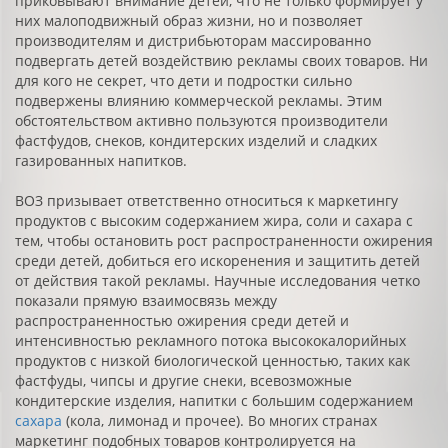
приковывают внимание детей, что не только формирует у
них малоподвижный образ жизни, но и позволяет
производителям и дистрибьюторам массированно
подвергать детей воздействию рекламы своих товаров. Ни
для кого не секрет, что дети и подростки сильно
подвержены влиянию коммерческой рекламы. Этим
обстоятельством активно пользуются производители
фастфудов, снеков, кондитерских изделий и сладких
газированных напитков.
ВОЗ призывает ответственно относиться к маркетингу
продуктов с высоким содержанием жира, соли и сахара с
тем, чтобы остановить рост распространенности ожирения
среди детей, добиться его искоренения и защитить детей
от действия такой рекламы. Научные исследования четко
показали прямую взаимосвязь между
распространенностью ожирения среди детей и
интенсивностью рекламного потока высококалорийных
продуктов с низкой биологической ценностью, таких как
фастфуды, чипсы и другие снеки, всевозможные
кондитерские изделия, напитки с большим содержанием
сахара
(кола, лимонад и прочее). Во многих странах
маркетинг подобных товаров контролируется на