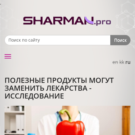
.
Поиск
Search form
Toggle
en
kk
ru
navigation
ПОЛЕЗНЫЕ ПРОДУКТЫ МОГУТ
ЗАМЕНИТЬ ЛЕКАРСТВА -
ИССЛЕДОВАНИЕ