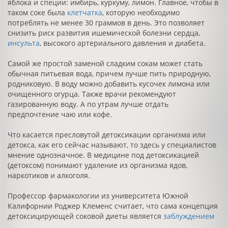
яблока и специи: имбирь, куркуму, лимон. Главное, чтобы в
таком соке была
клетчатка
, которую необходимо
потреблять не менее 30 граммов в день. Это позволяет
снизить риск развития ишемической болезни сердца,
инсульта
, высокого артериального давления и диабета.
Самой же простой заменой сладким сокам может стать
обычная питьевая вода, причем лучше пить природную,
родниковую. В воду можно добавить кусочек лимона или
очищенного огурца. Также врачи рекомендуют
газированную воду. А по утрам лучше отдать
предпочтение чаю или кофе.
Что касается пресловутой детоксикации организма или
детокса, как его сейчас называют, то здесь у специалистов
мнение однозначное. В медицине под детоксикацией
(детоксом) понимают удаление из организма ядов,
наркотиков и алкоголя.
Профессор фармакологии из университета Южной
Калифорнии Роджер Клеменс считает, что сама концепция
детоксицирующей соковой диеты является
заблуждением