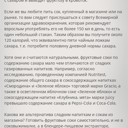
с сахаром и выводит фруктозу в кровоток.
Если же вы любите пить сок, купленный в магазине или на
рынке, то вам следует прислушаться к совету Всемирной
организации здравоохранения, которая рекомендует
взрослым употреблять его не более 150 мл в день, то есть
один небольшой стакан. Таким образом вы получите около
120 калорий, что эквивалентно пяти чайным ложкам
сахара, т.е. потребите половину дневной нормы сахара.
Хотя они и считаются натуральными, фруктовые соки по
содержанию сахара мало чем отличаются от сладких
газированных напитков. Например, согласно
исследованию, проведенному компанией Nutritest,
содержание общего сахара в сокосодержащих напитках
«Смородина» и «Зеленое яблоко» торговой марки Gracio, а
также в осветленном яблочном соке «Зеленое яблоко» и
сокосодержащем напитке «Клубника, мята» марки Juicy
превышало содержание сахара в Pepsi-Cola и Coca-Cola.
Какова же альтернатива сладким напиткам и сокам из
магазина? Готовить фруктовые соки самостоятельно, и не в
соковыжималке, а в блендере-пищевом экстракторе,