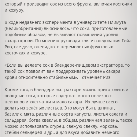
который производит сок из всего фрукта, включая косточки
и кожуру.
В ходе недавнего эксперимента в университете Плимута
(Великобритания) выяснилось, что соки, приготовленные
подобным образом, не вызывают повышения уровня
сахара крови. По мнению руководителя исследования Гейл
Риз, все дело, очевидно, в перемолотых фруктовых
косточках и кожуре.
«Если вы делаете сок в блендере-пищевом экстракторе, то
такой сок позволит вам поддерживать уровень сахара
крови относительно стабильным», - отмечает Риз.
Кроме того, в блендере-экстракторе можно приготовить и
овощные соки, которые содержат много полезных
пектинов и клетчатки и мало сахара. Их лучше всего
делать из зелёных листьев. Это могут быть шпинат,
базилик, мята, различные сорта капусты, листья салата и
сельдерея, ботва свеклы, в общем, различная зелень, также
можно использовать огурец, свежую свеклу, морковь,
стебли сельдерея и др., а для вкуса добавить немного