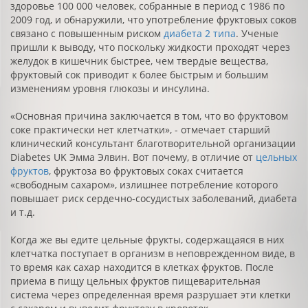
здоровье 100 000 человек, собранные в период с 1986 по
2009 год, и обнаружили, что употребление фруктовых соков
связано с повышенным риском
диабета 2 типа
. Ученые
пришли к выводу, что поскольку жидкости проходят через
желудок в кишечник быстрее, чем твердые вещества,
фруктовый сок приводит к более быстрым и большим
изменениям уровня глюкозы и инсулина.
«Основная причина заключается в том, что во фруктовом
соке практически нет клетчатки», - отмечает старший
клинический консультант благотворительной организации
Diabetes UK Эмма Элвин. Вот почему, в отличие от
цельных
фруктов
, фруктоза во фруктовых соках считается
«свободным сахаром», излишнее потребление которого
повышает риск сердечно-сосудистых заболеваний, диабета
и т.д.
Когда же вы едите цельные фрукты, содержащаяся в них
клетчатка поступает в организм в неповрежденном виде, в
то время как сахар находится в клетках фруктов. После
приема в пищу цельных фруктов пищеварительная
система через определенная время разрушает эти клетки