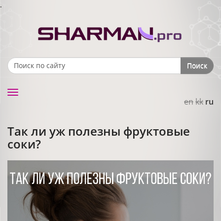
.
Поиск
Search form
Toggle
en
kk
ru
navigation
Так ли уж полезны фруктовые
соки?