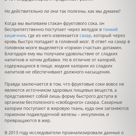
Но действительно ли они так полезны, как мы думаем?
Когда мы выпиваем стакан фруктового сока, он
беспрепятственно поступает через желудок в
тонкий
кишечник
, где из него извлекается
сахар
, который через
кровь быстро попадает в головной мозг. В ответ на сахар в
головном мозге выделяется «гормон счастья» допамин.
Благодаря ему мы получаем удовольствие от сладких
напитков и хотим добавки. Но в отличие от калорий,
содержащихся в пище, жидкие калории из сладких
напитков не обеспечивают должного насыщения.
Правда заключается в том, что фруктовые соки вовсе не
являются источником здоровых пищевых веществ, а
представляют собой лишь форму быстрого доступа в
организм бесполезного «свободного» сахара. Сахарные
калории поступают в жировую ткань, куда они загоняются
гормоном поджелудочной железы – инсулином, и
превращаются в жир.
В 2013 году исследователи проанализировали данные о