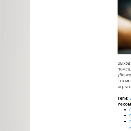
Выход
помещ
уборку
это мо
игры 
Теги:
Реком