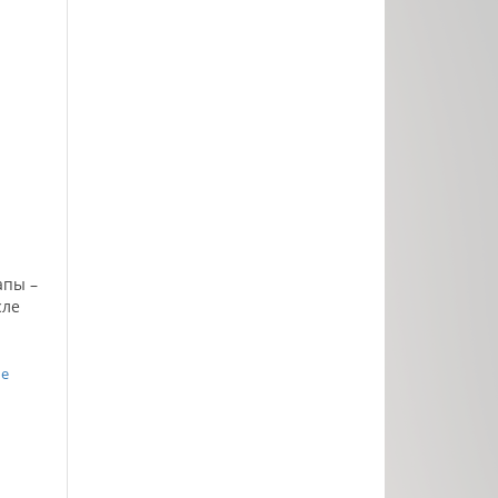
апы –
сле
ые