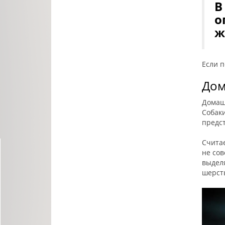
В
о
ж
Если п
Дом
Домаш
Собаки
предст
Считае
не сов
выделя
шерсть