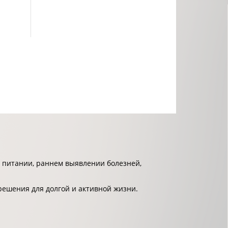
 питании, раннем выявлении болезней,
решения для долгой и активной жизни.