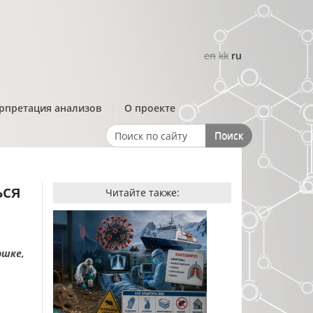
en
kk
ru
рпретация анализов
О проекте
Поиск
Search form
ься
Читайте также:
ршке,