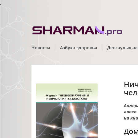
.
Новости
Азбука здоровья
Денсаулық әл
Нич
чел
Аллер
ловко 
на кн
Дом