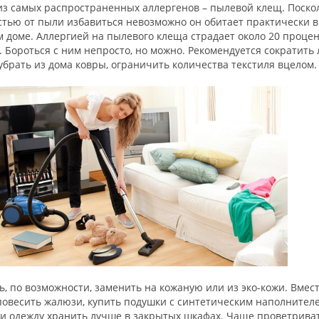
из самых распространенных аллергенов – пылевой клещ. Поско
стью от пыли избавиться невозможно он обитает практически в
 доме. Аллергией на пылевого клеща страдает около 20 проце
 Бороться с ним непросто, но можно. Рекомендуется сократить
убрать из дома ковры, ограничить количества текстиля вцелом.
, по возможности, заменить на кожаную или из эко-кожи. Вмес
повесить жалюзи, купить подушки с синтетическим наполнител
 и одежду хранить лучше в закрытых шкафах. Чаще проветрива