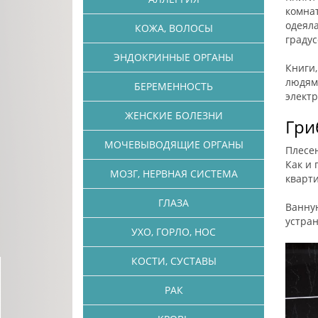
комнат
одеяла
КОЖА, ВОЛОСЫ
градус
ЭНДОКРИННЫЕ ОРГАНЫ
Книги,
людям,
БЕРЕМЕННОСТЬ
элект
ЖЕНСКИЕ БОЛЕЗНИ
Гри
МОЧЕВЫВОДЯЩИЕ ОРГАНЫ
Плесен
Как и 
МОЗГ, НЕРВНАЯ СИСТЕМА
кварти
ГЛАЗА
Ванну
устран
УХО, ГОРЛО, НОС
КОСТИ, СУСТАВЫ
РАК