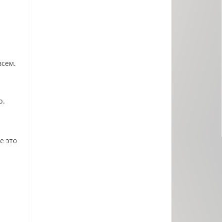
всем.
ю.
е это