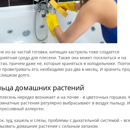
не из-за частой готовки, кипящих кастрюль тоже создается
риятная среда для плесени. Также она может поселиться и на
тах, причем даже не, которые храняться в холодильнике. Поэто
 проветривать его, необходимо раз-два в месяц. И хранить пр
слишком долго.
ьца домашних растений
плесень нередко возникает и на почве - в цветочных горшках.
комнатные растения регулярно выбрасывают в воздух пыльцу. И
агрессивный аллерген.
к, зуд, кашель и слезы, проблемы с дыхательной системой – все
 вызвать домашние растения с сильным запахом.