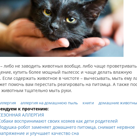
 – либо не заводить животных вообще, либо чаще проветривать
ение, купить более мощный пылесос и чаще делать влажную
. Если содержать животное в чистоте – вычесывать, мыть ему л
жет помочь вам перестать реагировать на питомца. А также по
с животным тщательно мыть руки.
аллергия
аллергия на домашнюю пыль
книги
домашние животн
ендуем к прочтению:
СЕЗОННАЯ АЛЛЕРГИЯ
Собаки воспринимают своих хозяев как дети родителей
Подушка-робот заменяет домашнего питомца, снимает нервное
напряжение и улучшает качество сна