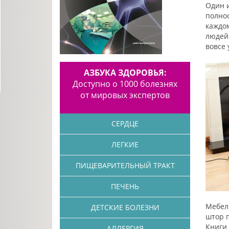
Один 
полно
каждом
людей.
вовсе 
АЗБУКА ЗДОРОВЬЯ:
Доступно о 1000 болезнях
от мировых экспертов
СЕРДЦЕ
ЛЕГКИЕ
ПИЩЕВАРИТЕЛЬНЫЙ ТРАКТ
ПЕЧЕНЬ
Мебель
ДЕТСКИЕ БОЛЕЗНИ
штор 
Книги
АЛЛЕРГИЯ