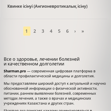
Квинке ісінуі (Ангионевротикалық ісіну)
1
2
3
4
5
6
›
»
Все о здоровье, лечении болезней
и качественном долголетии
Sharman.pro
— современная цифровая платформа в
области профилактической медицины и долголетия.
Мы предоставляем широкий доступ к актуальной и научно
обоснованной информации о физической активности,
питании, раннем выявлении болезней, современных
методах лечения, а также о врачах и медицинских
учреждениях Казахстана и других стран.
Sharman.pro помогает каждому ориентироваться в