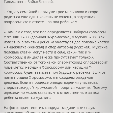
Гильматовне Байысбековой.
– Когда у семейной пары уже трое мальчиков и скоро
родиться еще один, хочешь не хочешь, а задаешься
вопросом: кто в ответе... за пол ребенка?!
– Начнем с того, что пол определяется набором хромосом.
У женщин – ХХ (двойная Х-хромосома), у мужчин – XY. Как
известно, в зачатии ребенка участвуют две половые клетки
– яйцеклетка (женская) и сперматозоид (мужская). Мужские
половые клетки могут нести в себе, как Х-, так и Y-
хромосому, в яйцеклетке же присутствуют только Х.
Соответственно, от того какой сперматозоид оплодотворит
яйцеклетку, несущий Х-хромосому или несущий Y-
хромосому, будет зависеть пол будущего ребенка. Если от
папы пришла Х-хромосома, мы ожидаем рождения
девочки. Если в процессе оплодотворения участвовал
сперматозоид с Y-хромосомой – родится мальчик. Поэтому
однозначно можно сказать, что ответственным за пол
ребенка является мужчина.
На фото: врач-генетик, кандидат медицинских наук,
управляющий директор Международного клинического