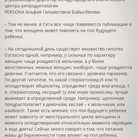
центра репродуктологии
PERSONA Альфия Гильматовна Байысбекова.
– Тем не менее, в Сети все чаще появляются публикации о
том, что женщина может повлиять на пол будущего
ребенка.
– На сегодняшний день существует множество гипотез.
Согласно одной, например, у сильных по характеру
женщин чаще рождаются мальчики, а у более
женственных, нежных женщин, наоборот, чаще рождаются
девочки. Считается, что это связано с уровнем гормонов.
По другой гипотезе, то, какой сперматозоид (X или Y)
оплодотворит яйцеклетку, определяет среда влагалища, т.
е. сперматозоид, несущий ту или иную хромосому, лучше
выживает в определенной среде. Например, щелочная
предрасполагает к девочкам, кислая – к мальчикам, или
наоборот. Также есть мнение, что пол будущего ребенка
может зависеть от менструального цикла женщины и
момента оплодотворения относительно момента овуляции.
А еще диеты! Сейчас много говорят о том, что питание
мамы до беременности тоже влияет на пол ребенка.