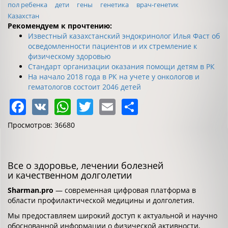
пол ребенка
дети
гены
генетика
врач-генетик
Казахстан
Рекомендуем к прочтению:
Известный казахстанский эндокринолог Илья Фаст об
осведомленности пациентов и их стремление к
физическому здоровью
Стандарт организации оказания помощи детям в РК
На начало 2018 года в РК на учете у онкологов и
гематологов состоит 2046 детей
Facebook
VK
WhatsApp
Twitter
Email
Share
Просмотров: 36680
Все о здоровье, лечении болезней
и качественном долголетии
Sharman.pro
— современная цифровая платформа в
области профилактической медицины и долголетия.
Мы предоставляем широкий доступ к актуальной и научно
обоснованной информации о физической активности,