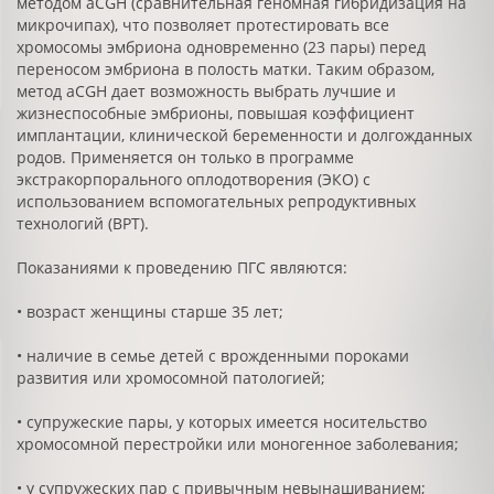
методом aCGH (сравнительная геномная гибридизация на
микрочипах), что позволяет протестировать все
хромосомы эмбриона одновременно (23 пары) перед
переносом эмбриона в полость матки. Таким образом,
метод aCGH дает возможность выбрать лучшие и
жизнеспособные эмбрионы, повышая коэффициент
имплантации, клинической беременности и долгожданных
родов. Применяется он только в программе
экстракорпорального оплодотворения (ЭКО) с
использованием вспомогательных репродуктивных
технологий (ВРТ).
Показаниями к проведению ПГС являются:
• возраст женщины старше 35 лет;
• наличие в семье детей с врожденными пороками
развития или хромосомной патологией;
• супружеские пары, у которых имеется носительство
хромосомной перестройки или моногенное заболевания;
• у супружеских пар с привычным невынашиванием;