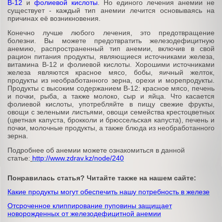
В-12
и
фолиевой кислоты
. Но единого лечения анемии не
существует - каждый тип анемии лечится основываясь на
причинах её возникновения.
Конечно лучше любого лечения, это предотвращение
болезни. Вы можете предотвратить железодефицитную
анемию, распространенный тип анемии, включив в свой
рацион питания продукты, являющиеся источниками железа,
витамина В-12 и фолиевой кислоты. Хорошими источниками
железа являются красное мясо, бобы, яичный желток,
продукты из необработанного зерна, орехи и морепродукты.
Продукты с высоким содержанием В-12: красное мясо, печень
и почки, рыба, а также молоко, сыр и яйца. Что касается
фолиевой кислоты, употребляйте в пищу свежие фрукты,
овощи с зелеными листьями, овощи семейства крестоцветных
(цветная капуста, брокколи и брюссельская капуста), печень и
почки, молочные продукты, а также блюда из необработанного
зерна.
Подробнее об анемии можете ознакомиться в данной
статье:
http://www.zdrav.kz/node/240
Понравилась статья? Читайте также на нашем сайте:
Какие продукты могут обеспечить нашу потребность в железе
Отсроченное клиппирование пуповины защищает
новорожденных от железодефицитной анемии