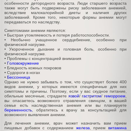
особенности детородного возраста. Люди старшего возраста
также могут быть подвержены риску заболевания анемией,
вследствие малокалорийной диеты и наличия других
заболеваний. Кроме того, некоторые формы анемии могут
передаваться по наследству.
Симптомами анемии являются:
•
Быстрая утомляемость и потеря работоспособности.
•
Необычно учащенное сердцебиение, особенно при
физической нагрузке.
•
Укороченное дыхание и головная боль, особенно при
физической нагрузке.
•
Проблемы с концентрацией внимания
•
Головокружение
•
Бледность кожных покровов
•
Судороги в ногах
•
Бессонница
Однако не нужно забывать о том, что существует более 400
видов анемии, у которых имеются специфичные для них
симптомы и причины. Поэтому, если у вас скудное питание,
обильные месячные, страдаете
язвой
/
гастритом
/
геморроем
,
вы опасаетесь возможного отравления свинцом, в вашей
семье есть наследственная анемия или вы планируете
беременность
, обратитесь к врачу за консультацией для
возможного выявления анемии.
Для лечения анемии, врач может назначить вам прием
пищевых добавок с содержанием
железа
, прием
витамина