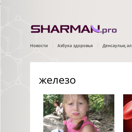
.
Новости
Азбука здоровья
Денсаулық әл
железо