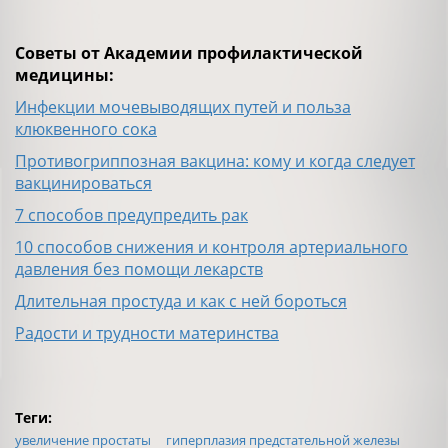
Советы от Академии профилактической
медицины:
Инфекции мочевыводящих путей и польза
клюквенного сока
Противогриппозная вакцина: кому и когда следует
вакцинироваться
7 способов предупредить рак
10 способов снижения и контроля артериального
давления без помощи лекарств
Длительная простуда и как с ней бороться
Радости и трудности материнства
Теги:
увеличение простаты
гиперплазия предстательной железы