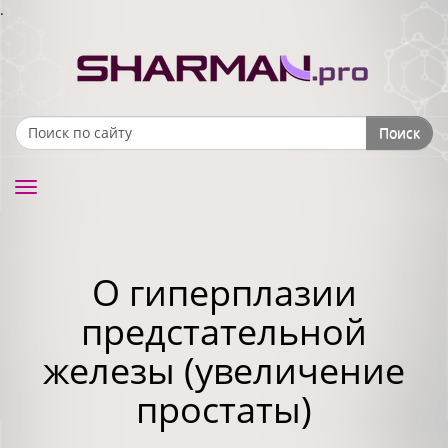
.
Поиск
Search form
Toggle
navigation
О гиперплазии
предстательной
железы (увеличение
простаты)