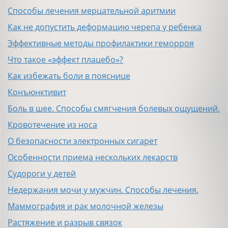
Способы лечения мерцательной аритмии
Как не допустить деформацию черепа у ребенка
Эффективные методы профилактики геморроя
Что такое «эффект плацебо»?
Как избежать боли в пояснице
Конъюнктивит
Боль в шее. Способы смягчения болевых ощущений.
Кровотечение из носа
О безопасности электронных сигарет
Особенности приема нескольких лекарств
Судороги у детей
Недержания мочи у мужчин. Способы лечения.
Маммография и рак молочной железы
Растяжение и разрыв связок