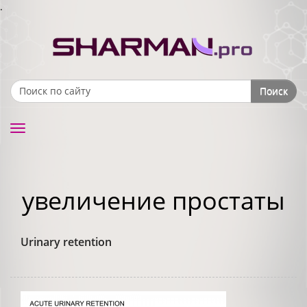
.
Поиск
Search form
Toggle
navigation
увеличение простаты
Urinary retention