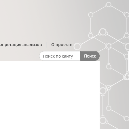
рпретация анализов
О проекте
Поиск
Search form