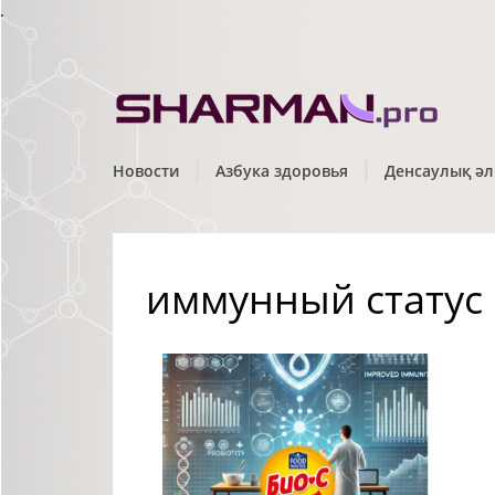
.
Новости
Азбука здоровья
Денсаулық әл
иммунный статус