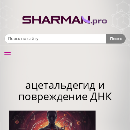
.
Поиск
Search form
Toggle
navigation
ацетальдегид и
повреждение ДНК