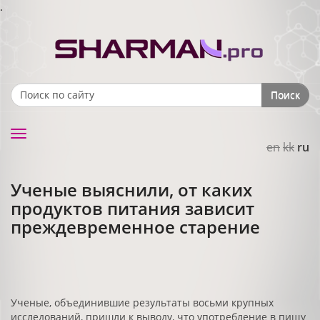
.
Поиск
Search form
Toggle
en
kk
ru
navigation
Ученые выяснили, от каких
продуктов питания зависит
преждевременное старение
Ученые, объединившие результаты восьми крупных
исследований, пришли к выводу, что употребление в пищу