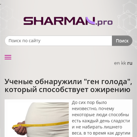
.
Поиск
Search form
Toggle
en
kk
ru
navigation
Ученые обнаружили "ген голода",
который способствует ожирению
До сих пор было
неизвестно, почему
некоторые люди способны
есть каждый день сладости
и не набирать лишнего
веса, в то время как другим