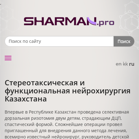
.
Поиск
Search form
Toggle
en
kk
ru
navigation
Стереотаксическая и
функциональная нейрохирургия
Казахстана
Впервые в Республике Казахстан проведена селективная
дорзальная ризотомия двум детям, страдающим ДЦП,
спастический формой. Сложнейшие операции провел
приглашенный для внедрения данного метода лечения,
всемирно известный нейрохирург, руководитель детской