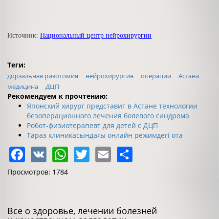
Источник:
Национальный центр нейрохирургии
Теги:
дорзальная ризотомия
нейрохирургия
операции
Астана
медицина
ДЦП
Рекомендуем к прочтению:
Японский хирург представит в Астане технологии
безоперационного лечения болевого синдрома
Робот-физиотерапевт для детей с ДЦП
Тараз клиникасындағы онлайн режимдегі ота
Facebook
VK
WhatsApp
Twitter
Email
Share
Просмотров: 1784
Все о здоровье, лечении болезней