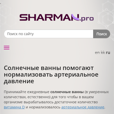
.
Поиск
Search form
Toggle
en
kk
ru
navigation
Солнечные ванны помогают
нормализовать артериальное
давление
Принимайте ежедневные
солнечные ванны
(в умеренных
количествах, естественно) для того чтобы в вашем
организме вырабатывалось достаточное количество
витамина D
и нормализовалось
артериальное давление
.