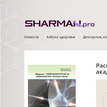
.
Новости
Азбука здоровья
Денсаулық әл
Рас
ака