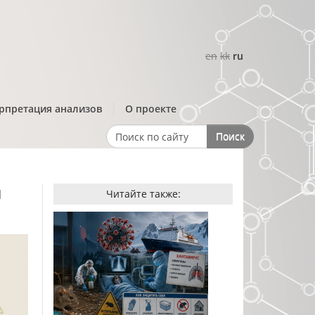
en
kk
ru
рпретация анализов
О проекте
Поиск
Search form
ы
Читайте также: