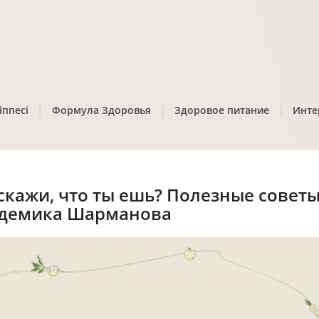
іппесі
Формула Здоровья
Здоровое питание
Инте
скажи, что ты ешь? Полезные совет
демика Шарманова