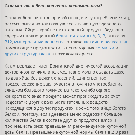
Сколько яиц в день является оптимальным?
Сегодня большинство врачей поощряет употребление яиц,
рассматривая их как важную составляющую здорового
питания. Яйцо – крайне питательный продукт. Ведь оно
содержит полноценный
белок
,
витамины
A
,
D
,
B
, включая
B12
,
минеральные вещества
, а также
лютеин и зеаксантин
,
помогающие предотвратить повреждения
сетчатки
и
других структур глаза
в пожилом возрасте.
Как утверждает член Британской диетической ассоциации
доктор Фрэнки Филлипс, ежедневно можно съедать даже
по два яйца без всяких опасений. Единственное
предостережение заключается в том, что употребление
слишком большого количества какого-либо одного
конкретного вида продукта может происходить за счет
недостатка других важных питательных веществ,
находящихся в других продуктах. Кроме того, яйцо богато
белком, поэтому, если дневное меню содержит большое
количества белка в составе других продуктов (мясо и
прочее), есть риск превышения рекомендуемой суточной
дозы белка. Превышение суточной нормы белка в 2-3 раза