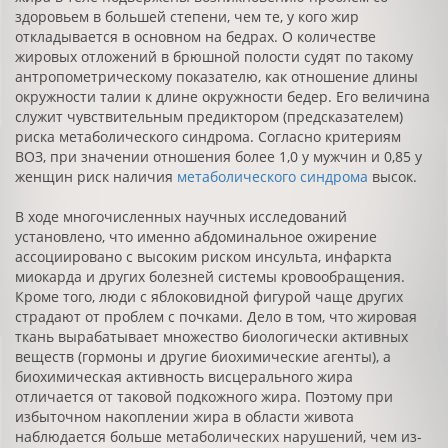
здоровьем в большей степени, чем те, у кого жир
откладывается в основном на бедрах. О количестве
жировых отложений в брюшной полости судят по такому
антропометрическому показателю, как отношение длины
окружности талии к длине окружности бедер. Его величина
служит чувствительным предиктором (предсказателем)
риска метаболического синдрома. Согласно критериям
ВОЗ, при значении отношения более 1,0 у мужчин и 0,85 у
женщин риск наличия
метаболического синдрома
высок.
В ходе многочисленных научных исследований
установлено, что именно абдоминальное ожирение
ассоциировано с высоким риском инсульта, инфаркта
миокарда и других болезней системы кровообращения.
Кроме того, люди с яблоковидной фигурой чаще других
страдают от проблем с почками. Дело в том, что жировая
ткань вырабатывает множество биологически активных
веществ (гормоны и другие биохимические агенты), а
биохимическая активность висцерального жира
отличается от таковой подкожного жира. Поэтому при
избыточном накоплении жира в области живота
наблюдается больше метаболических нарушений, чем из-