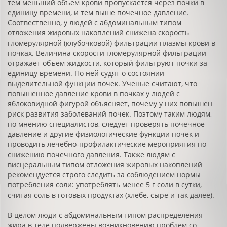
тем меньший объем крови пропускается через почки в
единицу времени, и тем выше почечное давление.
Соотвественно, у людей с абдоминальным типом
отложения жировых накоплений снижена скорость
гломерулярной (клубочковой) фильтрации плазмы крови в
почках. Величина скорости гломерулярной фильтрации
отражает объем жидкости, который фильтруют почки за
единицу времени. По ней судят о состоянии
выделительной функции почек. Ученые считают, что
повышенное давление крови в почках у людей с
яблоковидной фигурой объясняет, почему у них повышен
риск развития заболеваний почек. Поэтому таким людям,
по мнению специалистов, следует проверять почечное
давление и другие физиологические функции почек и
проводить лечебно-профилактические мероприятия по
снижению почечного давления. Также людям с
висцеральным типом отложения жировых накоплений
рекомендуется строго следить за соблюдением нормы
потребления соли: употреблять менее 5 г соли в сутки,
считая соль в готовых продуктах (хлебе, сыре и так далее).
В целом люди с абдоминальным типом распределения
жира в теле подвержены возникновению проблем со