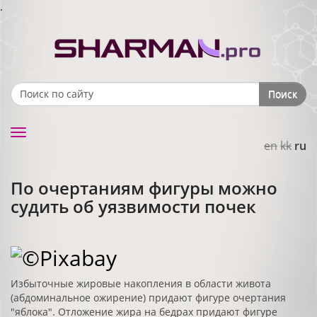
.
Поиск
Search form
Toggle
en
kk
ru
navigation
По очертаниям фигуры можно
судить об уязвимости почек
Избыточные жировые накопления в области живота
(абдоминальное ожирение) придают фигуре очертания
"яблока". Отложение жира на бедрах придают фигуре