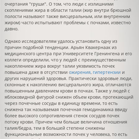
очертания "груши". О том, что люди с излишними
скоплениями жира в области талии (жир внутри брюшной
полости называют также висцеральным, или внутренним
жиром) часто испытывают проблемы с почками, известно
давно.
Однако исследователям удалось установить одну из
причин подобной тенденции. Арьян Квакернаак из
медицинского центра при Университете Гренингена и его
коллеги определили, что у людей с преимущественным
накоплением жира вокруг талии уязвимость почек
повышена даже в отсутствии
ожирения
,
гипертензии
и
других нарушений здоровья. Практически здоровые люди,
склонные к накоплению висцерального жира, отличаются
повышенным давлением крови в почках. Также у людей с
яблоковидной фигурой снижен объем крови, протекающий
через почечные сосуды в единицу времени, то есть
снижена так называемая почечная гемодинамика ввиду
более высокого сопротивления стенок сосудов почек
потоку крови. Причем чем больше величина отношения
талия/бедра, тем в большей степени снижены
функциональные возможности почек у человека, то есть