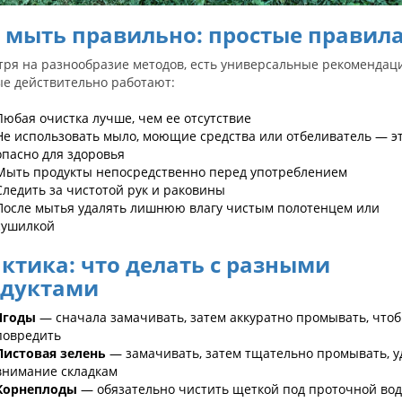
 мыть правильно: простые правил
тря на разнообразие методов, есть универсальные рекомендац
ые действительно работают:
Любая очистка лучше, чем ее отсутствие
Не использовать мыло, моющие средства или отбеливатель — э
опасно для здоровья
Мыть продукты непосредственно перед употреблением
Следить за чистотой рук и раковины
После мытья удалять лишнюю влагу чистым полотенцем или
сушилкой
ктика: что делать с разными
одуктами
Ягоды
— сначала замачивать, затем аккуратно промывать, что
повредить
Листовая зелень
— замачивать, затем тщательно промывать, у
внимание складкам
Корнеплоды
— обязательно чистить щеткой под проточной во