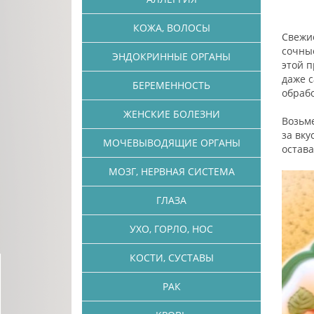
КОЖА, ВОЛОСЫ
Свежие
сочные
ЭНДОКРИННЫЕ ОРГАНЫ
этой 
даже 
БЕРЕМЕННОСТЬ
обрабо
ЖЕНСКИЕ БОЛЕЗНИ
Возьме
за вку
МОЧЕВЫВОДЯЩИЕ ОРГАНЫ
остава
МОЗГ, НЕРВНАЯ СИСТЕМА
ГЛАЗА
УХО, ГОРЛО, НОС
КОСТИ, СУСТАВЫ
РАК