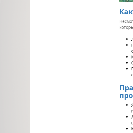
Как
Несмо
котор
Пра
пр