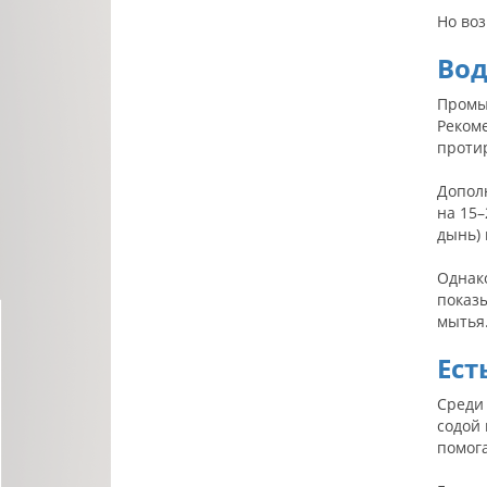
Но во
Вод
Промы
Рекоме
проти
Допол
на 15–
дынь)
Однак
показ
мытья
Ест
Среди
содой 
помог