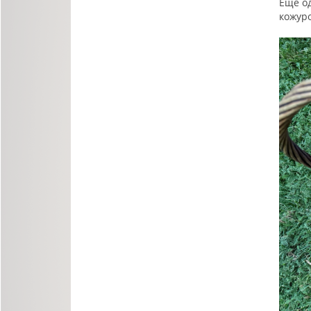
Еще од
кожуро