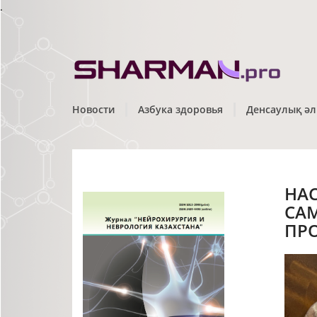
.
Новости
Азбука здоровья
Денсаулық әл
НА
СА
ПР