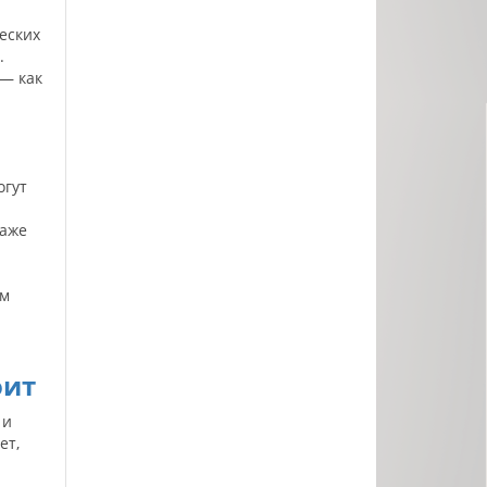
еских
.
 — как
огут
даже
ым
оит
 и
ет,