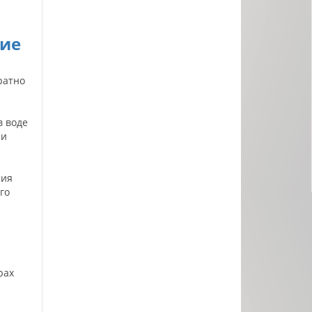
ние
ратно
в воде
ли
ния
го
й
рах