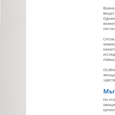
Важно
вещест
Однако
влияет
пести
Ситуа
химика
накап
исслед
повыш
Особо
женщи
чувст
Мыт
На эт
овощи 
куплен