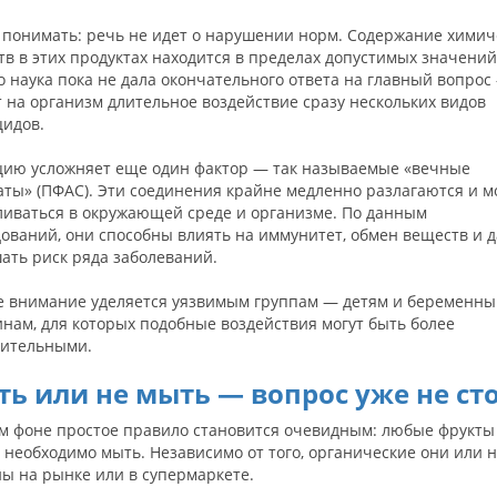
 понимать: речь не идет о нарушении норм. Содержание химич
в в этих продуктах находится в пределах допустимых значений
 наука пока не дала окончательного ответа на главный вопрос
 на организм длительное воздействие сразу нескольких видов
цидов.
цию усложняет еще один фактор — так называемые «вечные
ты» (ПФАС). Эти соединения крайне медленно разлагаются и м
ливаться в окружающей среде и организме. По данным
ований, они способны влиять на иммунитет, обмен веществ и 
ать риск ряда заболеваний.
е внимание уделяется уязвимым группам — детям и беременн
нам, для которых подобные воздействия могут быть более
вительными.
ь или не мыть — вопрос уже не ст
ом фоне простое правило становится очевидным: любые фрукты
необходимо мыть. Независимо от того, органические они или н
ы на рынке или в супермаркете.