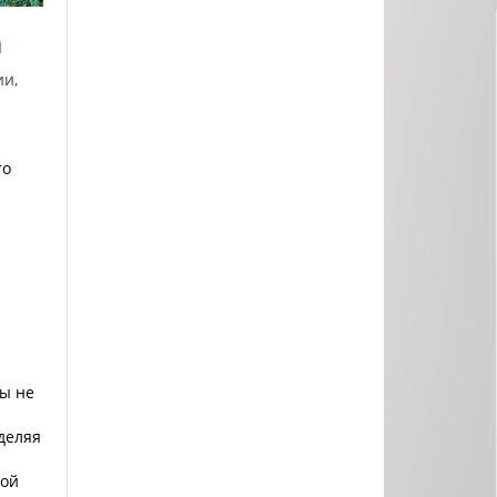
а
ии,
то
бы не
деляя
дой