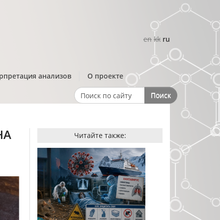
en
kk
ru
рпретация анализов
О проекте
Поиск
Search form
НА
Читайте также: