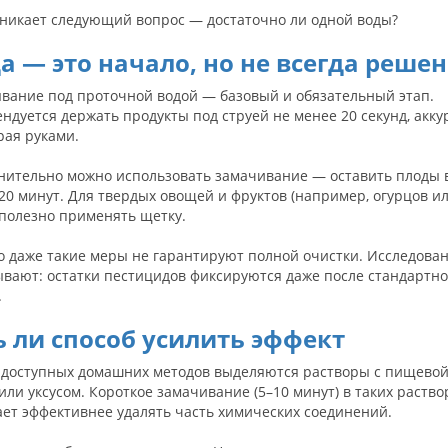
зникает следующий вопрос — достаточно ли одной воды?
а — это начало, но не всегда реше
вание под проточной водой — базовый и обязательный этап.
ндуется держать продукты под струей не менее 20 секунд, акку
рая руками.
нительно можно использовать замачивание — оставить плоды 
20 минут. Для твердых овощей и фруктов (например, огурцов и
 полезно применять щетку.
о даже такие меры не гарантируют полной очистки. Исследова
ывают: остатки пестицидов фиксируются даже после стандартно
.
ь ли способ усилить эффект
 доступных домашних методов выделяются растворы с пищево
или уксусом. Короткое замачивание (5–10 минут) в таких раство
ает эффективнее удалять часть химических соединений.