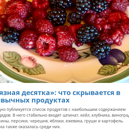
язная десятка»: что скрывается в
вычных продуктах
дно публикуется список продуктов с наибольшим содержанием
идов. В него стабильно входят шпинат, кейл, клубника, виногра
ины, персики, черешня, яблоки, ежевика, груши и картофель.
ка также оказалась среди них.