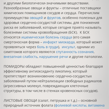
и другими биологически-значимыми веществами.
Разнообразные овощи и фрукты – отличные поставщики
химических помощников сосудов и сердца. Перечислим
преимущества
овощей
и
фруктов
, особенно полезных для
здоровья сердечно-сосудистой системы, для понижения
риска ее заболеваний, которые сегодня приято называть
болезнями системы кровообращения (БСК). К БСК
относятся
ишемическая болезнь сердца
(его самая
смертоносная форма –
инфаркт миокарда
, который может
проявляться через
боль в груди
),
инсульт
, одними из
симптомов которого являются
спутанность сознания
,
внезапная слабость
,
нарушение речи
и другие патологии.
ПОМИДОРЫ обладают повышенной ценностью благодаря
эффективному антиоксиданту ликопину, который
препятствует возникновению сердечно-сосудистых
заболеваний путем нейтрализации свободных радикалов
(агрессивных молекул, повреждающих клеточные
структуры, в том числе в стенках кровеносных сосудов).
ЛИСТОВЫЕ ОВОЩИ (салат, петрушка и т.д.) – основной
природный источник фолата (
фолиевой кислоты, витамина