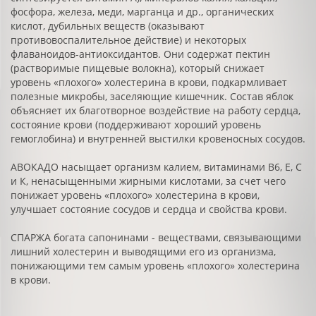
фосфора, железа, меди, марганца и др., органических
кислот, дубильных веществ (оказывают
противовоспалительное действие) и некоторых
флаваноидов-антиоксидантов. Они содержат пектин
(растворимые пищевые волокна), который снижает
уровень «плохого» холестерина в крови, подкармливает
полезные микробы, заселяющие кишечник. Состав яблок
объясняет их благотворное воздействие на работу сердца,
состояние крови (поддерживают хороший уровень
гемоглобина) и внутренней выстилки кровеносных сосудов.
АВОКАДО насыщает организм калием, витаминами В6, Е, С
и К, ненасыщенными жирными кислотами, за счет чего
понижает уровень «плохого» холестерина в крови,
улучшает состояние сосудов и сердца и свойства крови.
СПАРЖА богата сапонинами - веществами, связывающими
лишний холестерин и выводящими его из организма,
понижающими тем самым уровень «плохого» холестерина
в крови.