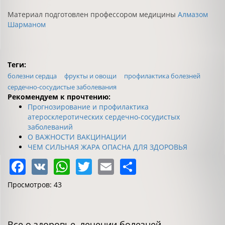
Материал подготовлен профессором медицины
Алмазом
Шарманом
Теги:
болезни сердца
фрукты и овощи
профилактика болезней
сердечно-сосудистые заболевания
Рекомендуем к прочтению:
Прогнозирование и профилактика
атеросклеротических сердечно-сосудистых
заболеваний
О ВАЖНОСТИ ВАКЦИНАЦИИ
ЧЕМ СИЛЬНАЯ ЖАРА ОПАСНА ДЛЯ ЗДОРОВЬЯ
Facebook
VK
WhatsApp
Twitter
Email
Share
Просмотров: 43
Все о здоровье, лечении болезней