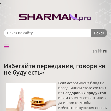
.
Поиск
Search form
Toggle
en
kk
ru
navigation
Избегайте переедания, говоря «я
не буду есть»
Если ассортимент блюд на
праздничном столе состоит
из
нездоровых продуктов
и вам хочется сказать «нет»,
да и просто, чтобы
избежать искушения съесть