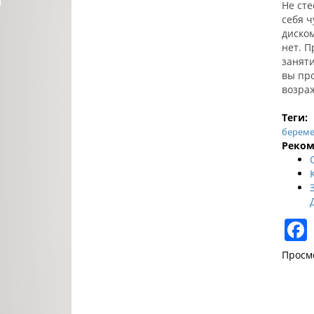
Не сте
себя ч
диском
нет. П
заняти
вы пр
возра
Теги:
береме
Реком
Просм