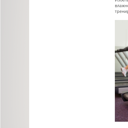
влажно
тренир