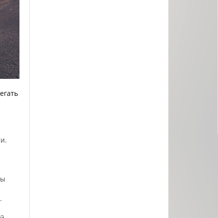
бегать
и.
бы
.
ой