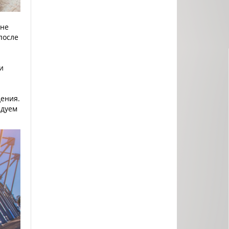
 не
после
и
дения.
ндуем