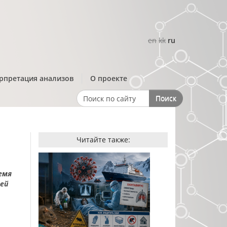
en
kk
ru
рпретация анализов
О проекте
Поиск
Search form
Читайте также:
емя
ей