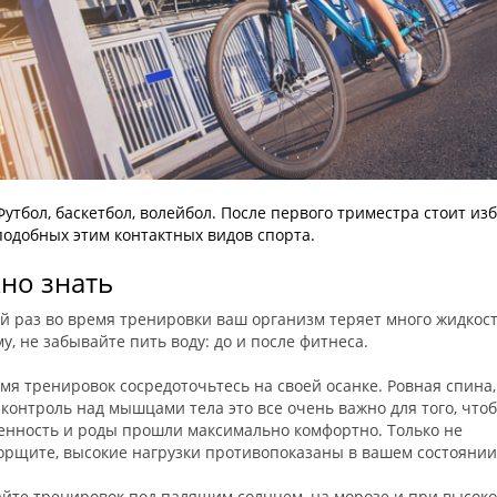
Футбол, баскетбол, волейбол. После первого триместра стоит из
подобных этим контактных видов спорта.
но знать
й раз во время тренировки ваш организм теряет много жидкост
у, не забывайте пить воду: до и после фитнеса.
мя тренировок сосредоточьтесь на своей осанке. Ровная спина,
 контроль над мышцами тела это все очень важно для того, что
енность и роды прошли максимально комфортно. Только не
орщите, высокие нагрузки противопоказаны в вашем состоянии
айте тренировок под палящим солнцем, на морозе и при высок