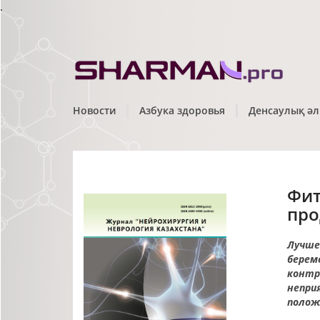
.
Новости
Азбука здоровья
Денсаулық әл
Фит
про
Лучше
берем
контр
непри
полож