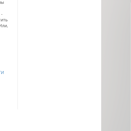
вы
 -
тить
Или,
ТИ