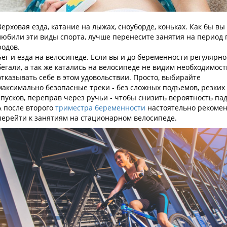
Верховая езда, катание на лыжах, сноуборде, коньках. Как бы вы
любили эти виды спорта, лучше перенесите занятия на период 
родов.
Бег и езда на велосипеде. Если вы и до беременности регулярно
бегали, а так же катались на велосипеде не видим необходимост
отказывать себе в этом удовольствии. Просто, выбирайте
максимально безопасные треки - без сложных подъемов, резких
спусков, переправ через ручьи - чтобы снизить вероятность па
А после второго
триместра беременности
настоятельно рекоме
перейти к занятиям на стационарном велосипеде.