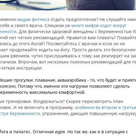
 именно
видам фитнеса
отдать предпочтение? Не слушайте нико
себя и своего врача. Слишком уж
много мифов ходит вокруг
енности
. Для физически здоровой женщины с беременностью б
гий нет четких рекомендаций. Нравится вам плавать? Плавайте
лись до этого йогой? Посоветуйтесь с врачом и если он не
ает продолжайте ходить на йогу. Просто делать это безопаснее
шим рвением, чутко прислушиваясь к тому, как реагирует на з
ганизм. Впрочем, вот несколько полезных рекомендаций для те
 четкие инструкции:
Пешие прогулки, плавание, аквааэробика - то, что будет и прият
полезно. Потому что, именно эти нагрузки позволяют сделать
беременность максимально комфортной.
ые тренировки. Воздержаться? Скорее пересмотреть план
ровок. И не включать в программу,
особенно во втором и треть
стре беременности,
упражнения, дающие повышенную нагрузку
т.
Йога и пилатес. Отличная идея. Но так же, как и в ситуации с