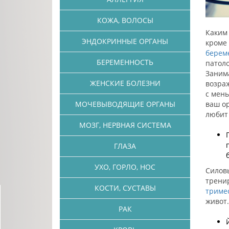
КОЖА, ВОЛОСЫ
Каким
ЭНДОКРИННЫЕ ОРГАНЫ
кроме 
берем
БЕРЕМЕННОСТЬ
патоло
Занима
ЖЕНСКИЕ БОЛЕЗНИ
возраж
с мень
ваш ор
МОЧЕВЫВОДЯЩИЕ ОРГАНЫ
любит
МОЗГ, НЕРВНАЯ СИСТЕМА
ГЛАЗА
УХО, ГОРЛО, НОС
Силов
трени
КОСТИ, СУСТАВЫ
триме
живо
РАК