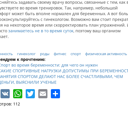
сняйтесь задавать своему врачу вопросы, связанные с тем, как 
увствуете во время тренировок. Так, например, небольшой
форт может быть вполне нормален для беременных. А вот боль
роконсультируйтесь с гинекологом. Возможно вам стоит прекра
я на некоторое время или скорректировать план упражнений. 
осто
занимаетесь не в то время суток
, поэтому ваш организм
жает.
нность
гинеколог
роды
фитнес
спорт
физическая активность
ендуем к прочтению:
Спорт во время беременности: для чего он нужен
КАКИЕ СПОРТИВНЫЕ НАГРУЗКИ ДОПУСТИМЫ ПРИ БЕРЕМЕННОС
ЗАНЯТИЯ СПОРТОМ ДЕЛАЮТ НАС БОЛЕЕ СЧАСТЛИВЫМИ, ЧЕМ
ДЕНЬГИ, ВЫЯСНИЛИ УЧЕНЫЕ
Facebook
VK
WhatsApp
Twitter
Email
Share
отров: 112