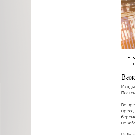
Важ
Кажды
Поэтом
Во вре
пресс,
берем
переб
Избег