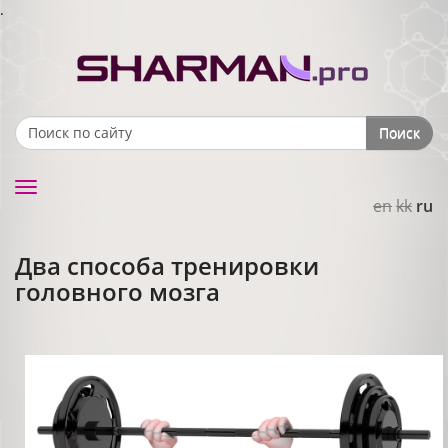
.
Поиск
Search form
Toggle
en
kk
ru
navigation
Два способа тренировки
головного мозга