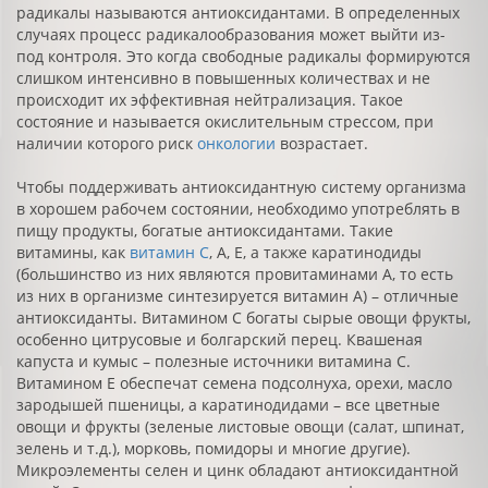
радикалы называются антиоксидантами. В определенных
случаях процесс радикалообразования может выйти из-
под контроля. Это когда свободные радикалы формируются
слишком интенсивно в повышенных количествах и не
происходит их эффективная нейтрализация. Такое
состояние и называется окислительным стрессом, при
наличии которого риск
онкологии
возрастает.
Чтобы поддерживать антиоксидантную систему организма
в хорошем рабочем состоянии, необходимо употреблять в
пищу продукты, богатые антиоксидантами. Такие
витамины, как
витамин С
, А, Е, а также каратинодиды
(большинство из них являются провитаминами А, то есть
из них в организме синтезируется витамин А) – отличные
антиоксиданты. Витамином С богаты сырые овощи фрукты,
особенно цитрусовые и болгарский перец. Квашеная
капуста и кумыс – полезные источники витамина С.
Витамином Е обеспечат семена подсолнуха, орехи, масло
зародышей пшеницы, а каратинодидами – все цветные
овощи и фрукты (зеленые листовые овощи (салат, шпинат,
зелень и т.д.), морковь, помидоры и многие другие).
Микроэлементы селен и цинк обладают антиоксидантной