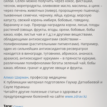
силой. Селен можно получить через кокос, фисташки,
чеснок, морепродукты, оливковое масло, маслины, а цинк –
через печень животных (ливер), пророщенную пшеницу,
тыквенные семечки, чернику, яйца, курицу, морскую
капусту, свежий корень имбиря, бобовые, говядину,
баранину и сыр. Природа наградила корни, лисья, плоды
растений (овощи, фрукты, ягоды, орехи, бобовые, бобы
какао, кофе, листья чая и т.д.) и другими веществами,
обладающими антиоксидантами свойствами –
полифенолами (растительными пигментами). Например,
один из сильнейших антиоксидантов ресвератрол
находится в винограде, тутовнике, абрикосе, ананасе,
арахисе), антиоксидант куркумин – в пряности куркуме,
различными полифенолами богаты зеленый чай, бобы
какао, яблоки, гранат и другие овощи и фрукты.
Алмаз Шарман
, профессор медицины
К публикации материал подготовлен Гаухар Датхабаевой и
Сауле Нуракыш
Читайте другие полезные статьи о здоровье и
предупреждении болезней на сайте
www.zdrav.kz
Теги:
Стресс