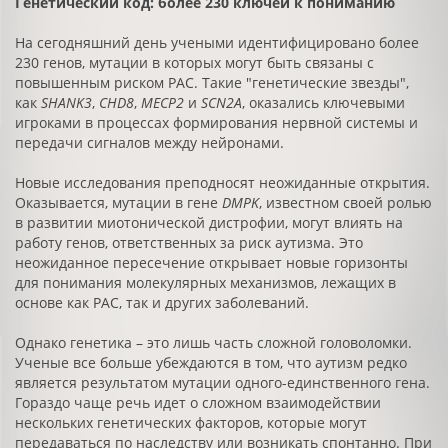
Генетический код: более 230 ключей к пониманию
На сегодняшний день учеными идентифицировано более
230 генов, мутации в которых могут быть связаны с
повышенным риском РАС. Такие "генетические звезды",
как
SHANK3
,
CHD8
,
MECP2
и
SCN2A
, оказались ключевыми
игроками в процессах формирования нервной системы и
передачи сигналов между нейронами.
Новые исследования преподносят неожиданные открытия.
Оказывается, мутации в гене
DMPK
, известном своей ролью
в развитии миотонической дистрофии, могут влиять на
работу генов, ответственных за риск аутизма. Это
неожиданное пересечение открывает новые горизонты
для понимания молекулярных механизмов, лежащих в
основе как РАС, так и других заболеваний.
Однако генетика – это лишь часть сложной головоломки.
Ученые все больше убеждаются в том, что аутизм редко
является результатом мутации одного-единственного гена.
Гораздо чаще речь идет о сложном взаимодействии
нескольких генетических факторов, которые могут
передаваться по наследству или возникать спонтанно. При