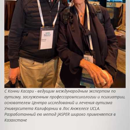
C
Конни Касари - ведущи
м
международны
м
эксперт
ом
по
аутизму, заслуженны
м
профессор
ом
психологии и психиатрии,
основател
ем
Центра исследований и лечения аутизма
Университета Калифорнии в Лос Анжелесе
UCLA
.
Разработанный ею метод
JASPER
широко применяется в
Казахстане