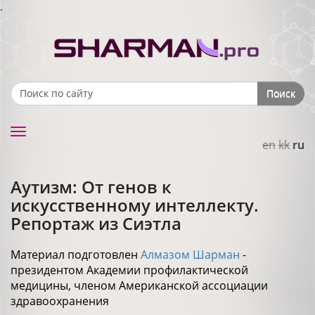
.
Поиск
Search form
Toggle
en
kk
ru
navigation
Аутизм: От генов к
искусственному интеллекту.
Репортаж из Сиэтла
Материал подготовлен
Алмазом Шарман
-
президентом Академии профилактической
медицины, членом Американской ассоциации
здравоохранения