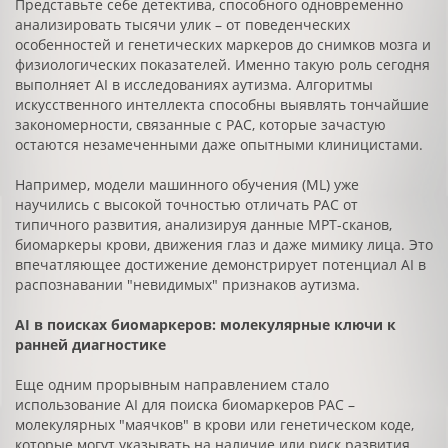
Представьте себе детектива, способного одновременно
анализировать тысячи улик – от поведенческих
особенностей и генетических маркеров до снимков мозга и
физиологических показателей. Именно такую роль сегодня
выполняет AI в исследованиях аутизма. Алгоритмы
искусственного интеллекта способны выявлять тончайшие
закономерности, связанные с РАС, которые зачастую
остаются незамеченными даже опытными клиницистами.
Например, модели машинного обучения (МL) уже
научились с высокой точностью отличать РАС от
типичного развития, анализируя данные МРТ-сканов,
биомаркеры крови, движения глаз и даже мимику лица. Это
впечатляющее достижение демонстрирует потенциал AI в
распознавании "невидимых" признаков аутизма.
AI в поисках биомаркеров: молекулярные ключи к
ранней диагностике
Еще одним прорывным направлением стало
использование AI для поиска биомаркеров РАС –
молекулярных "маячков" в крови или генетическом коде,
которые могут указывать на наличие или риск развития