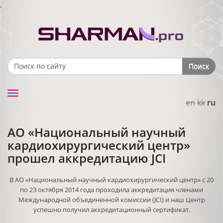
.
Поиск
Search form
Toggle
en
kk
ru
navigation
АО «Национальный научный
кардиохирургический центр»
прошел аккредитацию JCI
В АО «Национальный научный кардиохирургический центр» с 20
по 23 октября 2014 года проходила аккредитация членами
Международной объединенной комиссии (JCI) и наш Центр
успешно получил аккредитационный сертификат.