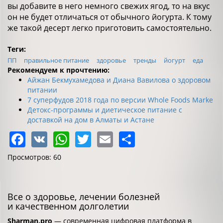
вы добавите в него немного свежих ягод, то на вкус
он не будет отличаться от обычного йогурта. К тому
же такой десерт легко приготовить самостоятельно.
Теги:
ПП
правильное питание
здоровье
тренды
йогурт
еда
Рекомендуем к прочтению:
Айжан Бекмухамедова и Диана Вавилова о здоровом
питании
7 суперфудов 2018 года по версии Whole Foods Marke
Детокс-программы и диетическое питание с
доставкой на дом в Алматы и Астане
Facebook
VK
WhatsApp
Twitter
Email
Share
Просмотров: 60
Все о здоровье, лечении болезней
и качественном долголетии
Sharman.pro
— современная цифровая платформа в