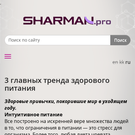
.
Поиск
Search form
Toggle
en
kk
ru
navigation
3 главных тренда здорового
питания
Здоровые привычки, покорившие мир в уходящем
году.
Интуитивное питание
Все построено на искренней вере множества людей
в то, что ограничения в питании — это стресс для
организма. Более того, любая диета чревата