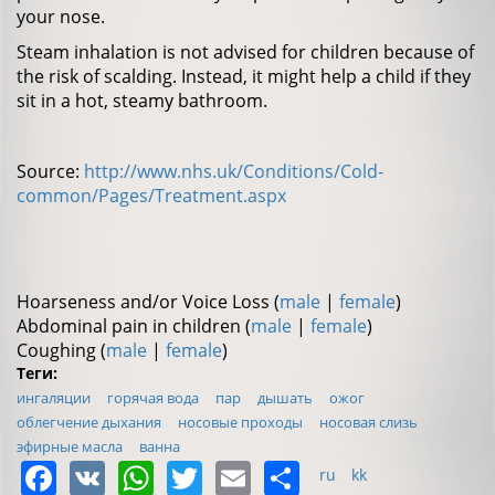
your nose.
Steam inhalation is not advised for children because of
the risk of scalding. Instead, it might help a child if they
sit in a hot, steamy bathroom.
Source:
http://www.nhs.uk/Conditions/Cold-
common/Pages/Treatment.aspx
Hoarseness and/or Voice Loss (
male
|
female
)
Abdominal pain in children (
male
|
female
)
Coughing (
male
|
female
)
Теги:
ингаляции
горячая вода
пар
дышать
ожог
облегчение дыхания
носовые проходы
носовая слизь
эфирные масла
ванна
Facebook
VK
WhatsApp
Twitter
Email
Share
ru
kk