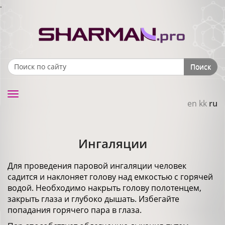
.
Поиск
Search form
Toggle
en
kk
ru
navigation
Ингаляции
Для проведения паровой ингаляции человек
садится и наклоняет голову над емкостью с горячей
водой. Необходимо накрыть голову полотенцем,
закрыть глаза и глубоко дышать. Избегайте
попадания горячего пара в глаза.