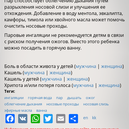
Пар способствует облегчению дыхания путем
разрыхления носовой слизи и улучшения ее
отхождения. Добавление в воду ментола, эвкалипта,
камфоры, тимола или хвойного масла может помочь
очистить носовые проходы.
Паровые ингаляции не рекомендуется детям в связи
с риском получения ожогов. Вместо этого ребенка
можно посадить в горячую ванну.
Боль в области живота у детей (
мужчина
|
женщина
)
Кашель (
мужчина
|
женщина
)
Кашель у детей (
мужчина
|
женщина
)
Хрипота и/или потеря голоса (
мужчина
|
женщина
)
Теги:
ингаляции
горячая вода
пар
дышать
ожог
облегчение дыхания
носовые проходы
носовая слизь
эфирные масла
ванна
Facebook
VK
WhatsApp
Twitter
Email
Share
en
kk