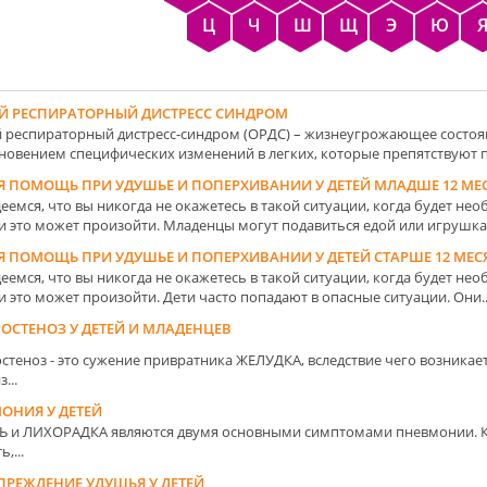
Ц
Ч
Ш
Щ
Э
Ю
Й РЕСПИРАТОРНЫЙ ДИСТРЕСС СИНДРОМ
 респираторный дистресс-синдром (ОРДС) – жизнеугрожающее состоя
новением специфических изменений в легких, которые препятствуют п
Я ПОМОЩЬ ПРИ УДУШЬЕ И ПОПЕРХИВАНИИ У ДЕТЕЙ МЛАДШЕ 12 МЕ
еемся, что вы никогда не окажетесь в такой ситуации, когда будет не
ки это может произойти. Младенцы могут подавиться едой или игрушкам
Я ПОМОЩЬ ПРИ УДУШЬЕ И ПОПЕРХИВАНИИ У ДЕТЕЙ СТАРШЕ 12 МЕС
еемся, что вы никогда не окажетесь в такой ситуации, когда будет не
и это может произойти. Дети часто попадают в опасные ситуации. Они..
ОСТЕНОЗ У ДЕТЕЙ И МЛАДЕНЦЕВ
стеноз - это сужение привратника
ЖЕЛУДКА
, вследствие чего возника
...
ОНИЯ У ДЕТЕЙ
ЛЬ
и
ЛИХОРАДКА
являются двумя основными симптомами пневмонии. К
,...
ПРЕЖДЕНИЕ УДУШЬЯ У ДЕТЕЙ