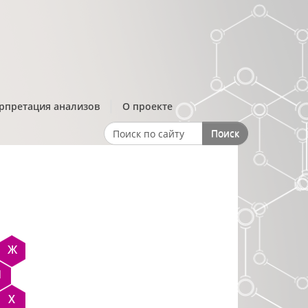
рпретация анализов
О проекте
Поиск
Search form
Ж
Н
Х