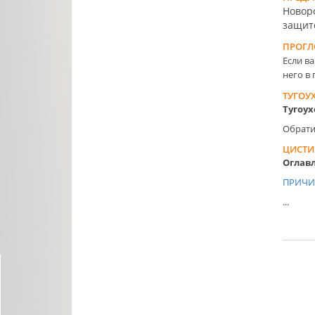
Новор
защите
ПРОГЛ
Если в
него в 
ТУГОУХ
Тугоух
Обрати
ЦИСТИ
Оглав
ПРИЧ
...