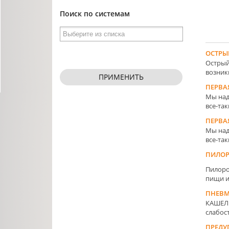
Поиск по системам
ОСТРЫ
Острый
возник
ПРИМЕНИТЬ
ПЕРВА
Мы над
все-та
ПЕРВА
Мы над
все-так
ПИЛОР
Пилоро
пищи из
ПНЕВМ
КАШЕ
слабость
ПРЕДУ