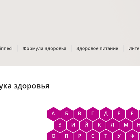
іппесі
Формула Здоровья
Здоровое питание
Инте
ука здоровья
А
Б
В
Г
Д
Е
Ё
З
И
Й
К
Л
М
О
П
Р
С
Т
У
Ф