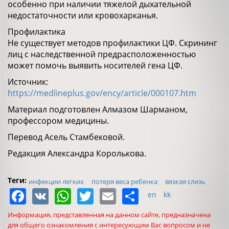
особенно при наличии тяжелой дыхательной
недостаточности или кровохарканья.
Профилактика
Не существует методов профилактики ЦФ. Скрининг
лиц с наследственной предрасположенностью
может помочь выявить носителей гена ЦФ.
Источник:
https://medlineplus.gov/ency/article/000107.htm
Материал подготовлен Алмазом Шарманом,
профессором медицины.
Перевод Асель Стамбековой.
Редакция Александра Королькова.
Теги:
инфекции легких
потеря веса ребенка
вязкая слизь
Facebook
VK
WhatsApp
Twitter
Email
Share
en
kk
Информация, представленная на данном сайте, предназначена
для общего ознакомления с интересующим Вас вопросом и не