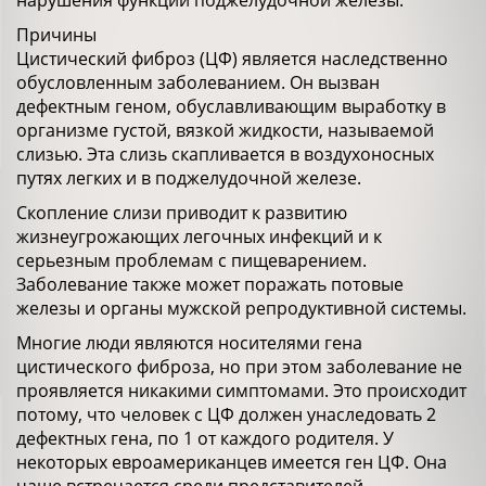
нарушения функций поджелудочной железы.
Причины
Цистический фиброз (ЦФ) является наследственно
обусловленным заболеванием. Он вызван
дефектным геном, обуславливающим выработку в
организме густой, вязкой жидкости, называемой
слизью. Эта слизь скапливается в воздухоносных
путях легких и в поджелудочной железе.
Скопление слизи приводит к развитию
жизнеугрожающих легочных инфекций и к
серьезным проблемам с пищеварением.
Заболевание также может поражать потовые
железы и органы мужской репродуктивной системы.
Многие люди являются носителями гена
цистического фиброза, но при этом заболевание не
проявляется никакими симптомами. Это происходит
потому, что человек с ЦФ должен унаследовать 2
дефектных гена, по 1 от каждого родителя. У
некоторых евроамериканцев имеется ген ЦФ. Она