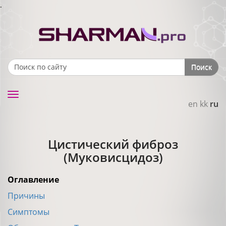
.
Поиск
Search form
Toggle
en
kk
ru
navigation
Цистический фиброз
(Муковисцидоз)
Оглавление
Причины
Симптомы