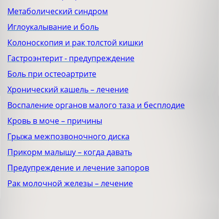
Метаболический синдром
Иглоукалывание и боль
Колоноскопия и рак толстой кишки
Гастроэнтерит - предупреждение
Боль при остеоартрите
Хронический кашель – лечение
Воспаление органов малого таза и бесплодие
Кровь в моче – причины
Грыжа межпозвоночного диска
Прикорм малышу – когда давать
Предупреждение и лечение запоров
Рак молочной железы – лечение