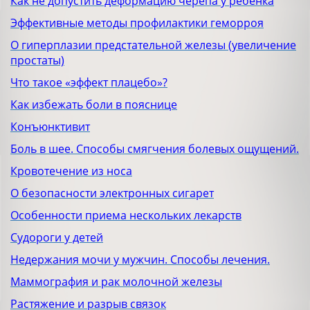
Как не допустить деформацию черепа у ребенка
Эффективные методы профилактики геморроя
О гиперплазии предстательной железы (увеличение
простаты)
Что такое «эффект плацебо»?
Как избежать боли в пояснице
Конъюнктивит
Боль в шее. Способы смягчения болевых ощущений.
Кровотечение из носа
О безопасности электронных сигарет
Особенности приема нескольких лекарств
Судороги у детей
Недержания мочи у мужчин. Способы лечения.
Маммография и рак молочной железы
Растяжение и разрыв связок