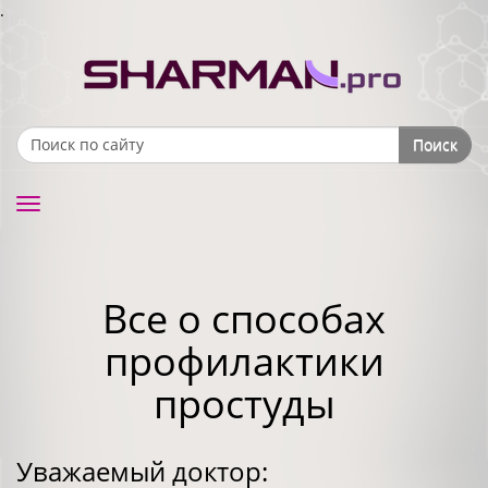
.
Поиск
Search form
Toggle
navigation
Все о способах
профилактики
простуды
Уважаемый доктор: