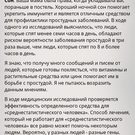
Сон
. Ваша мама была права, когда укладывала вас
пораньше в постель. Хороший ночной сон помогает
укрепить иммунитет и является отличным средством
для профилактики простудных заболеваний. В ходе
одного из исследований выяснилось, что люди,
которые спят менее семи часов в день, обладают
риском вероятности заболевания простудой в три
раза выше, чем люди, которые спят по 8 и более
часов в день.
Я знаю, что получу много сообщений и писем от
людей, которые готовы поклясться, что витамины и
растительные средства или цинк помогают им в
борьбе с простудой. Я не пытаюсь возразить
данным мнениям.
В ходе медицинских исследований проверяется
эффективность определенного средства для
«среднестатистического человека». Способ лечения,
который не работает для «среднестатистического
человека» все равно может помочь некоторым
людям. Вероятно, у разных людей - разные гены.