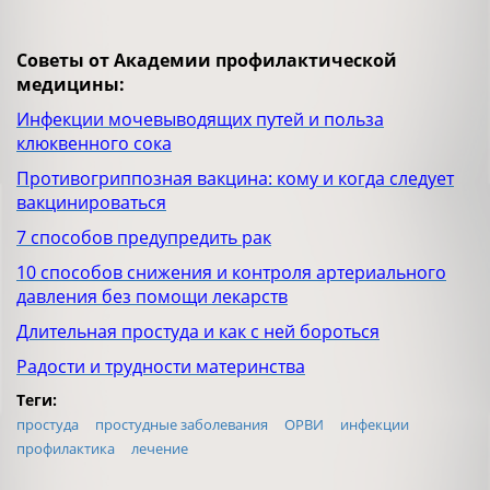
Советы от Академии профилактической
медицины:
Инфекции мочевыводящих путей и польза
клюквенного сока
Противогриппозная вакцина: кому и когда следует
вакцинироваться
7 способов предупредить рак
10 способов снижения и контроля артериального
давления без помощи лекарств
Длительная простуда и как с ней бороться
Радости и трудности материнства
Теги:
простуда
простудные заболевания
ОРВИ
инфекции
профилактика
лечение