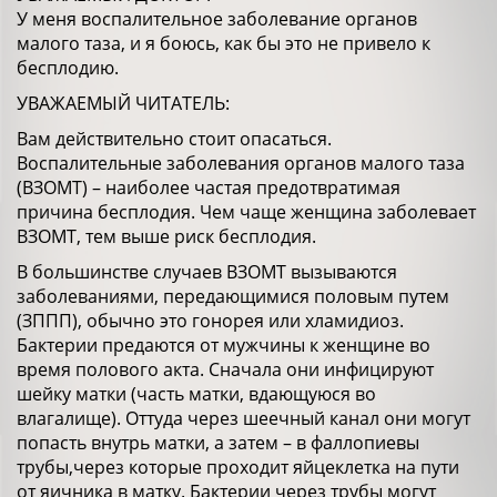
У меня воспалительное заболевание органов
малого таза, и я боюсь, как бы это не привело к
бесплодию.
УВАЖАЕМЫЙ ЧИТАТЕЛЬ:
Вам действительно стоит опасаться.
Воспалительные заболевания органов малого таза
(ВЗОМТ) – наиболее частая предотвратимая
причина бесплодия. Чем чаще женщина заболевает
ВЗОМТ, тем выше риск бесплодия.
В большинстве случаев ВЗОМТ вызываются
заболеваниями, передающимися половым путем
(ЗППП), обычно это гонорея или хламидиоз.
Бактерии предаются от мужчины к женщине во
время полового акта. Сначала они инфицируют
шейку матки (часть матки, вдающуюся во
влагалище). Оттуда через шеечный канал они могут
попасть внутрь матки, а затем – в фаллопиевы
трубы,через которые проходит яйцеклетка на пути
от яичника в матку. Бактерии через трубы могут