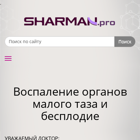
.
Поиск
Search form
Toggle
navigation
Воспаление органов
малого таза и
бесплодие
УВАЖАЕМЫЙ ДОКТОР: