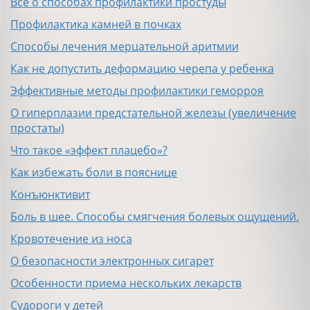
Все о способах профилактики простуды
Профилактика камней в почках
Способы лечения мерцательной аритмии
Как не допустить деформацию черепа у ребенка
Эффективные методы профилактики геморроя
О гиперплазии предстательной железы (увеличение
простаты)
Что такое «эффект плацебо»?
Как избежать боли в пояснице
Конъюнктивит
Боль в шее. Способы смягчения болевых ощущений.
Кровотечение из носа
О безопасности электронных сигарет
Особенности приема нескольких лекарств
Судороги у детей