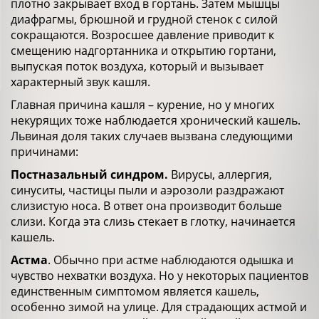
плотно закрывает вход в гортань. Затем мышцы
диафрагмы, брюшной и грудной стенок с силой
сокращаются. Возросшее давление приводит к
смещению надгортанника и открытию гортани,
выпуская поток воздуха, который и вызывает
характерный звук кашля.
Главная причина кашля – курение, но у многих
некурящих тоже наблюдается хронический кашель.
Львиная доля таких случаев вызвана следующими
причинами:
Постназальный синдром.
Вирусы, аллергия,
синуситы, частицы пыли и аэрозоли раздражают
слизистую носа. В ответ она производит больше
слизи. Когда эта слизь стекает в глотку, начинается
кашель.
Астма
. Обычно при астме наблюдаются одышка и
чувство нехватки воздуха. Но у некоторых пациентов
единственным симптомом является кашель,
особенно зимой на улице. Для страдающих астмой и