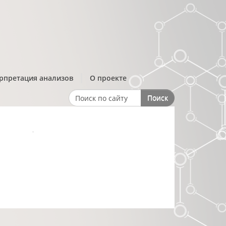
рпретация анализов
О проекте
Поиск
Search form