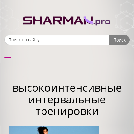
.
Поиск
Search form
Toggle
navigation
высокоинтенсивные
интервальные
тренировки