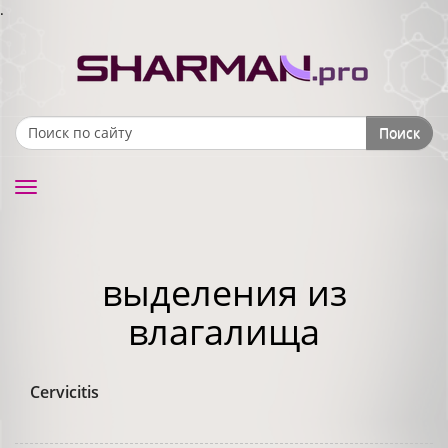
.
Поиск
Search form
Toggle
navigation
выделения из
влагалища
Cervicitis