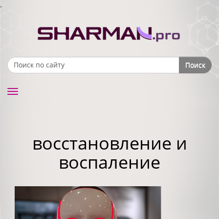
.
Поиск
Search form
Toggle
navigation
восстановление и
воспаление