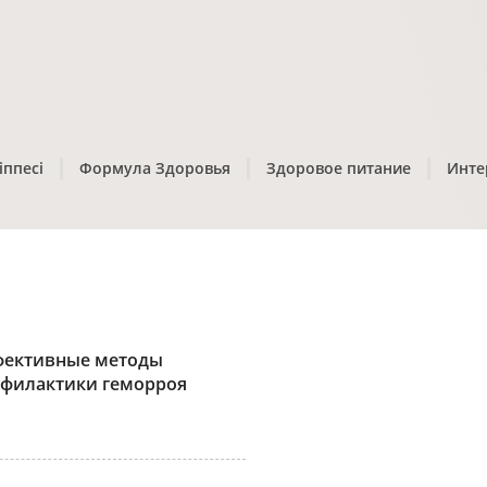
іппесі
Формула Здоровья
Здоровое питание
Инте
фективные методы
филактики геморроя