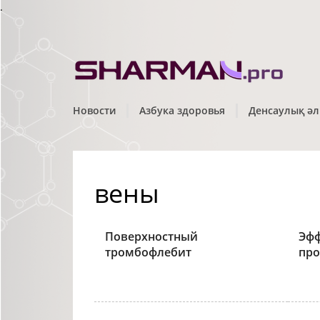
.
Новости
Азбука здоровья
Денсаулық әл
вены
Поверхностный
Эф
тромбофлебит
про