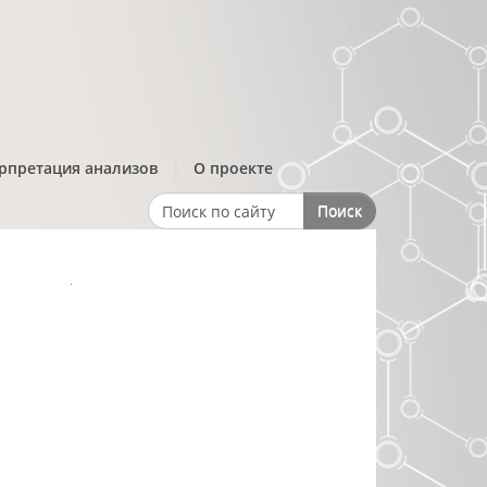
рпретация анализов
О проекте
Поиск
Search form