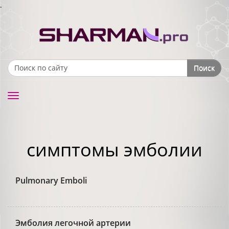
.
Поиск
Search form
Toggle
navigation
симптомы эмболии
Pulmonary Emboli
Эмболия легочной артерии