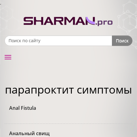
.
Поиск
Search form
Toggle
navigation
парапроктит симптомы
Anal Fistula
Анальный свищ