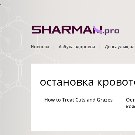
.
Новости
Азбука здоровья
Денсаулық әл
остановка крово
How to Treat Cuts and Grazes
Ост
кож