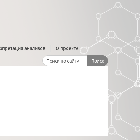
рпретация анализов
О проекте
Поиск
Search form