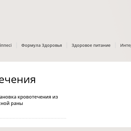
іппесі
Формула Здоровья
Здоровое питание
Инте
течения
ановка кровотечения из
ной раны