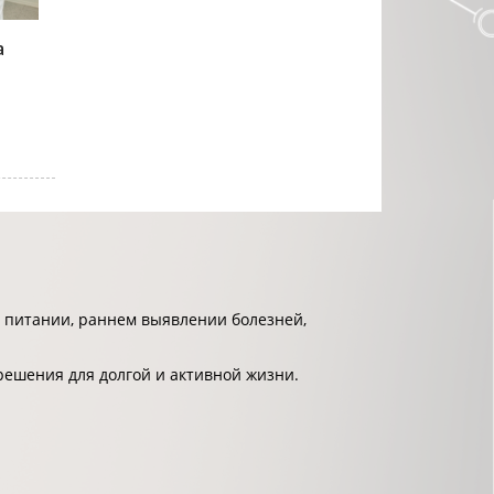
а
 питании, раннем выявлении болезней,
решения для долгой и активной жизни.