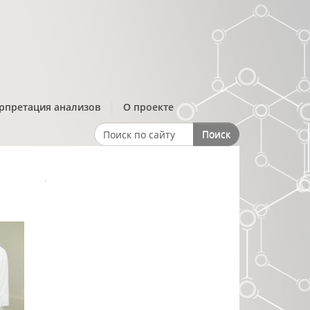
рпретация анализов
О проекте
Поиск
Search form