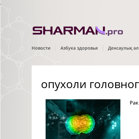
.
Новости
Азбука здоровья
Денсаулық әл
опухоли головног
Рак