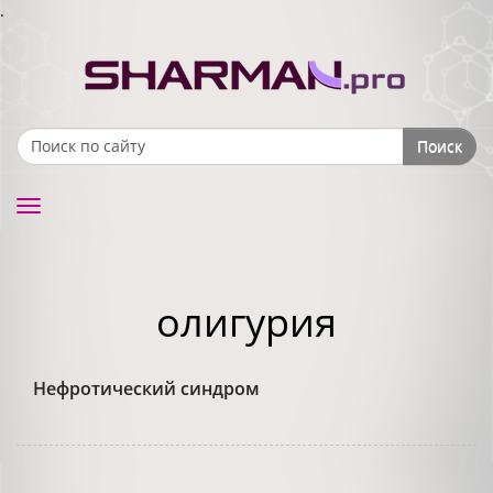
.
Поиск
Search form
Toggle
navigation
олигурия
Нефротический синдром