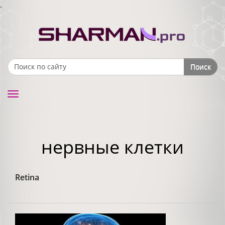
.
Поиск
Search form
Toggle
navigation
нервные клетки
Retina